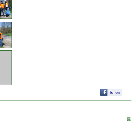
Teilen
[#]