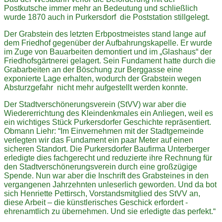
Postkutsche immer mehr an Bedeutung und schließlich
wurde 1870 auch in Purkersdorf die Poststation stillgelegt.
Der Grabstein des letzten Erbpostmeistes stand lange auf
dem Friedhof gegenüber der Aufbahrungskapelle. Er wurde
im Zuge von Bauarbeiten demontiert und im „Glashaus“ der
Friedhofsgärtnerei gelagert. Sein Fundament hatte durch die
Grabarbeiten an der Böschung zur Berggasse eine
exponierte Lage erhalten, wodurch der Grabstein wegen
Absturzgefahr nicht mehr aufgestellt werden konnte.
Der Stadtverschönerungsverein (StVV) war aber die
Wiedererrichtung des Kleindenkmales ein Anliegen, weil es
ein wichtiges Stück Purkersdorfer Geschichte repräsentiert.
Obmann Liehr: “Im Einvernehmen mit der Stadtgemeinde
verlegten wir das Fundament ein paar Meter auf einen
sicheren Standort. Die Purkersdorfer Baufirma Unterberger
erledigte dies fachgerecht und reduzierte ihre Rechnung für
den Stadtverschönerungsverein durch eine großzügige
Spende. Nun war aber die Inschrift des Grabsteines in den
vergangenen Jahrzehnten unleserlich geworden. Und da bot
sich Henriette Pettirsch, Vorstandsmitglied des StVV an,
diese Arbeit – die künstlerisches Geschick erfordert -
ehrenamtlich zu übernehmen. Und sie erledigte das perfekt.“