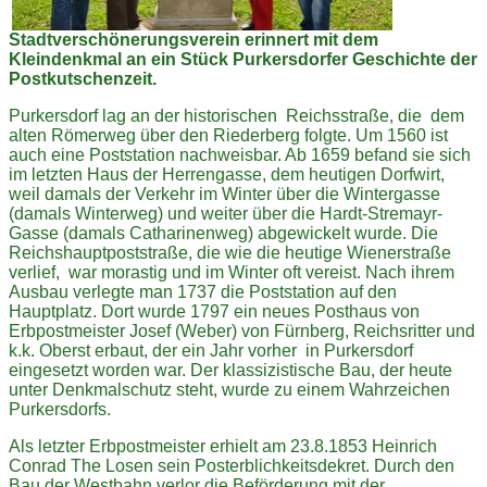
Stadtverschönerungsverein
erinnert mit dem
Kleindenkmal an ein Stück Purkersdorfer Geschichte der
Postkutschenzeit.
Purkersdorf lag an der historischen Reichsstraße, die dem
alten Römerweg über den Riederberg folgte. Um 1560 ist
auch eine Poststation nachweisbar. Ab 1659 befand sie sich
im letzten Haus der Herrengasse, dem heutigen Dorfwirt,
weil damals der Verkehr im Winter über die Wintergasse
(damals Winterweg) und weiter über die Hardt-Stremayr-
Gasse (damals Catharinenweg) abgewickelt wurde. Die
Reichshauptpoststraße, die wie die heutige Wienerstraße
verlief, war morastig und im Winter oft vereist. Nach ihrem
Ausbau verlegte man 1737 die Poststation auf den
Hauptplatz. Dort wurde 1797 ein neues Posthaus von
Erbpostmeister Josef (Weber) von Fürnberg, Reichsritter und
k.k. Oberst erbaut, der ein Jahr vorher in Purkersdorf
eingesetzt worden war. Der klassizistische Bau, der heute
unter Denkmalschutz steht, wurde zu einem Wahrzeichen
Purkersdorfs.
Als letzter Erbpostmeister erhielt am 23.8.1853 Heinrich
Conrad The Losen sein Posterblichkeitsdekret. Durch den
Bau der Westbahn verlor die Beförderung mit der