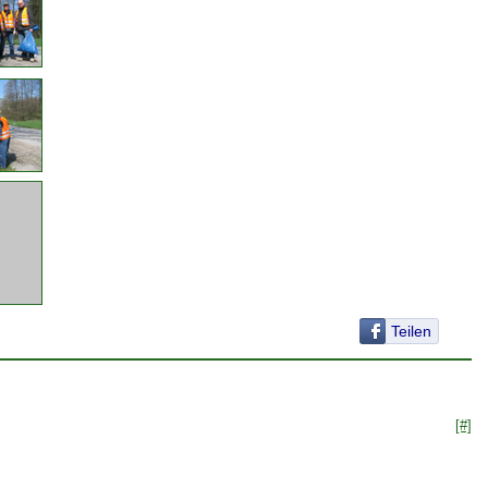
Teilen
[#]