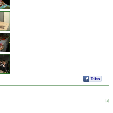
Teilen
[#]