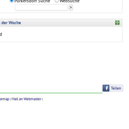
Purkersdorf Suche
Websuche
d der Woche
ld
Teilen
temap
Mail an Webmaster
|
|