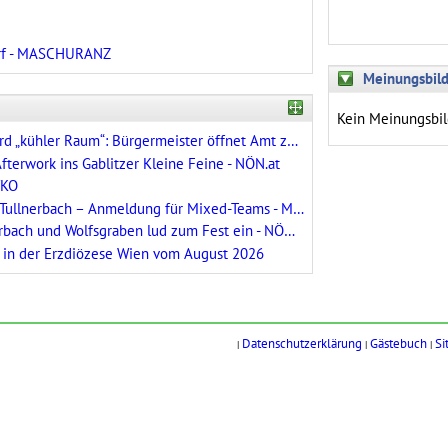
orf - MASCHURANZ
Meinungsbil
Kein Meinungsbi
Gablitzer Gemeindeamt wird „kühler Raum“: Bürgermeister öffnet Amt zum Abkühlen - Purkersdorf
fterwork ins Gablitzer Kleine Feine - NÖN.at
WKO
Wienerwald Beach Cup in Tullnerbach – Anmeldung für Mixed-Teams - MeinBezirk
FPÖ aus Pressbaum, Tullnerbach und Wolfsgraben lud zum Fest ein - NÖN.at
 in der Erzdiözese Wien vom August 2026
Datenschutzerklärung
Gästebuch
Si
|
|
|