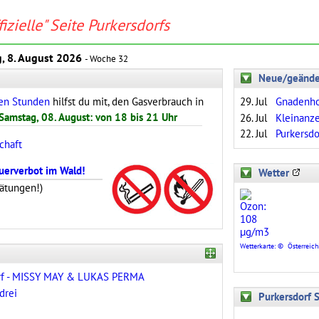
fizielle" Seite Purkersdorfs
, 8. August 2026
- Woche 32
Neue/geänder
sen Stunden
hilfst du mit, den Gasverbrauch in
29. Jul
Gnadenho
Samstag, 08. August: von 18 bis 21 Uhr
26. Jul
Kleinanze
22. Jul
Purkersd
chaft
uerverbot im Wald!
Wetter
ätungen!)
Wetterkarte: © Österreichi
rf - MISSY MAY & LUKAS PERMA
drei
Purkersdorf 