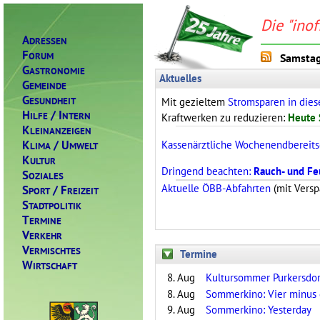
Die "inof
A
DRESSEN
F
ORUM
Samstag
G
ASTRONOMIE
Aktuelles
G
EMEINDE
G
ESUNDHEIT
Mit gezieltem
Stromsparen in die
H
/ I
ILFE
NTERN
Kraftwerken zu reduzieren:
Heute 
K
LEINANZEIGEN
K
/ U
Kassenärztliche Wochenendbereits
LIMA
MWELT
K
ULTUR
Dringend beachten:
Rauch- und Fe
S
OZIALES
S
/ F
Aktuelle ÖBB-Abfahrten
(mit Versp
PORT
REIZEIT
S
TADTPOLITIK
T
ERMINE
V
ERKEHR
V
ERMISCHTES
Termine
W
IRTSCHAFT
8. Aug
Kultursommer Purkersdo
8. Aug
Sommerkino: Vier minus 
9. Aug
Sommerkino: Yesterday