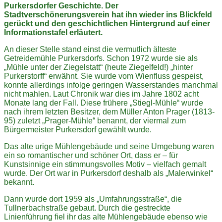
Purkersdorfer Geschichte. Der
Stadtverschönerungsverein hat ihn wieder ins Blickfeld
gerückt und den geschichtlichen Hintergrund auf einer
Informationstafel erläutert.
An dieser Stelle stand einst die vermutlich älteste
Getreidemühle Purkersdorfs. Schon 1972 wurde sie als
„Mühle unter der Ziegelstatt“ (heute Ziegelfeld!) „hinter
Purkerstorff“ erwähnt. Sie wurde vom Wienfluss gespeist,
konnte allerdings infolge geringen Wasserstandes manchmal
nicht mahlen. Laut Chronik war dies im Jahre 1802 acht
Monate lang der Fall. Diese frühere „Stiegl-Mühle“ wurde
nach ihrem letzten Besitzer, dem Müller Anton Prager (1813-
95) zuletzt „Prager-Mühle“ benannt, der viermal zum
Bürgermeister Purkersdorf gewählt wurde.
Das alte urige Mühlengebäude und seine Umgebung waren
ein so romantischer und schöner Ort, dass er – für
Kunstsinnige ein stimmungsvolles Motiv – vielfach gemalt
wurde. Der Ort war in Purkersdorf deshalb als „Malerwinkel“
bekannt.
Dann wurde dort 1959 als „Umfahrungsstraße“, die
Tullnerbachstraße gebaut. Durch die gestreckte
Linienführung fiel ihr das alte Mühlengebäude ebenso wie