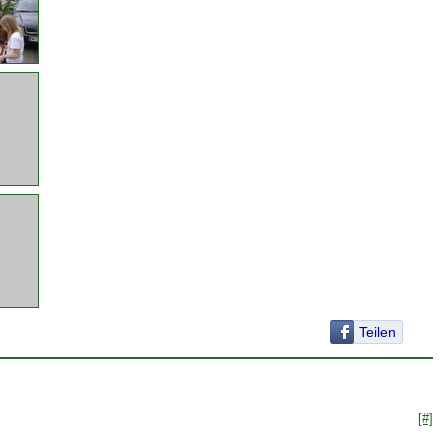
Teilen
[#]