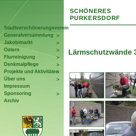
SCHÖNERES
PURKERSDORF
Stadtverschönerungsverein
Generalversammlung
Jakobimarkt
Ostern
Lärmschutzwände 3
Flurreinigung
Denkmalpflege
Projekte und Aktivitäten
Über uns
Impressum
Sponsoring
Archiv