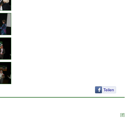
Teilen
[#]