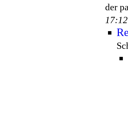
der p
17:12
Re
Sc