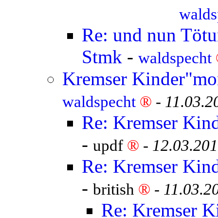
walds
Re: und nun Tötun
Stmk
-
waldspecht
Kremser Kinder"mor
waldspecht
®
-
11.03.2
Re: Kremser Kind
-
updf
®
-
12.03.201
Re: Kremser Kind
-
british
®
-
11.03.2
Re: Kremser K