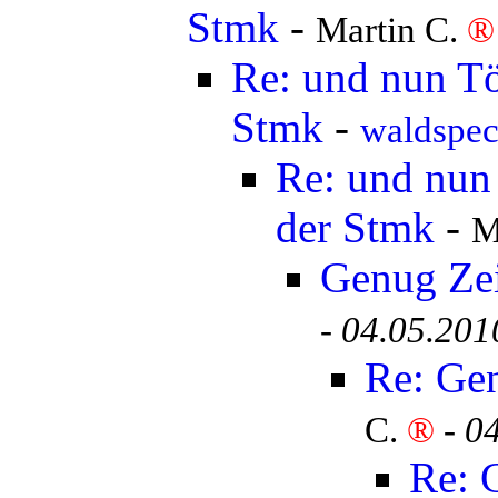
Stmk
-
Martin C.
®
Re: und nun Tö
Stmk
-
waldspe
Re: und nun 
der Stmk
-
M
Genug Ze
-
04.05.201
Re: Ge
C.
®
-
04
Re: 