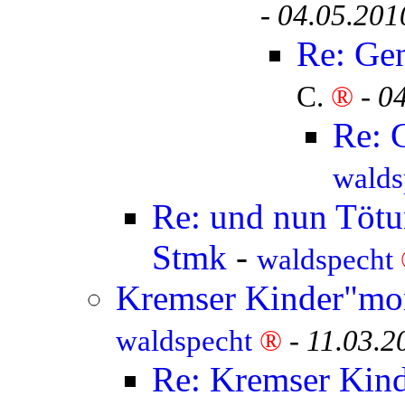
-
04.05.201
Re: Ge
C.
®
-
04
Re: 
walds
Re: und nun Tötun
Stmk
-
waldspecht
Kremser Kinder"mor
waldspecht
®
-
11.03.2
Re: Kremser Kind