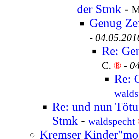
der Stmk
-
M
Genug Ze
-
04.05.201
Re: Ge
C.
®
-
04
Re: 
walds
Re: und nun Tötun
Stmk
-
waldspecht
Kremser Kinder"mor