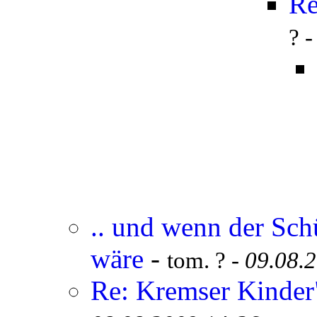
Re
? 
.. und wenn der Sch
wäre
-
tom. ? -
09.08.
Re: Kremser Kinde