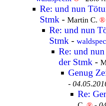
Re: und nun Tötun
Stmk
-
Martin C.
®
Re: und nun Tö
Stmk
-
waldspe
Re: und nun 
der Stmk
-
M
Genug Ze
-
04.05.201
Re: Ge
C.
®
-
04