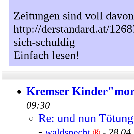
Zeitungen sind voll davon
http://derstandard.at/126
sich-schuldig
Einfach lesen!
Kremser Kinder"mo
09:30
Re: und nun Tötung 
-
waldspecht
®
-
28.04