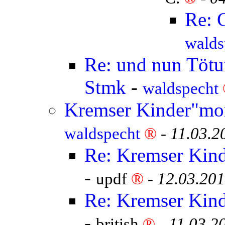
Re: 
walds
Re: und nun Tötun
Stmk
-
waldspecht
Kremser Kinder"mor
waldspecht
®
-
11.03.2
Re: Kremser Kind
-
updf
®
-
12.03.201
Re: Kremser Kind
-
british
®
-
11.03.2