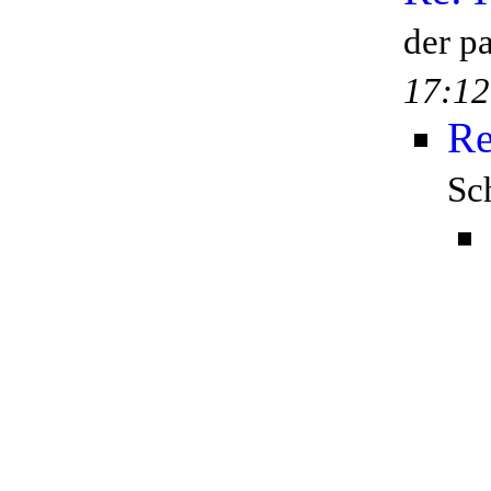
der p
17:12
Re
Sc