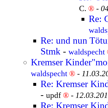
C.
®
-
04
Re: 
walds
Re: und nun Tötun
Stmk
-
waldspecht
Kremser Kinder"mor
waldspecht
®
-
11.03.2
Re: Kremser Kind
-
updf
®
-
12.03.201
Re: Kremser Kind