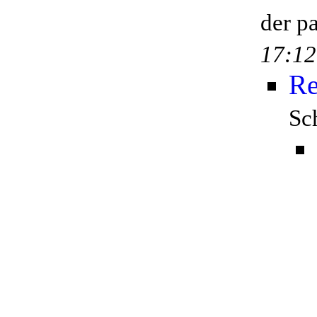
der p
17:12
Re
Sc