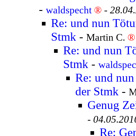
-
waldspecht
®
-
28.04
Re: und nun Tötun
Stmk
-
Martin C.
®
Re: und nun Tö
Stmk
-
waldspe
Re: und nun 
der Stmk
-
M
Genug Ze
-
04.05.201
Re: Ge