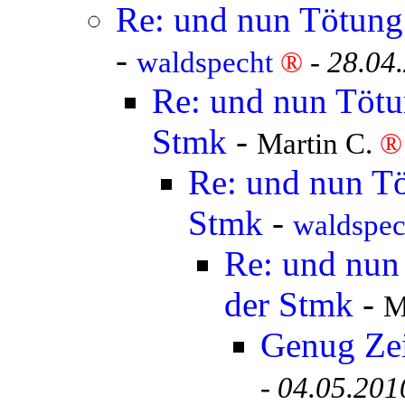
Re: und nun Tötung 
-
waldspecht
®
-
28.04
Re: und nun Tötun
Stmk
-
Martin C.
®
Re: und nun Tö
Stmk
-
waldspe
Re: und nun 
der Stmk
-
M
Genug Ze
-
04.05.201