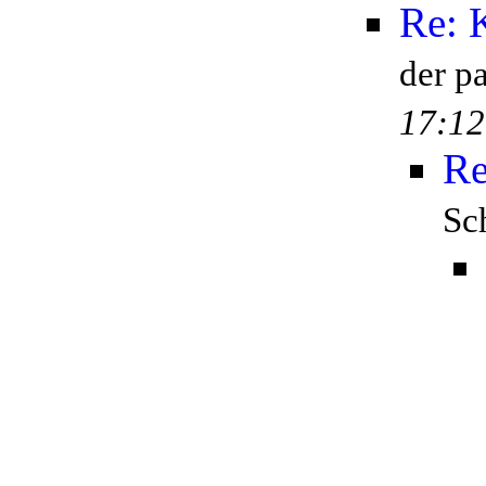
Re: 
der p
17:12
Re
Sc