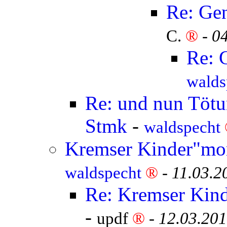
Re: Ge
C.
®
-
04
Re: 
walds
Re: und nun Tötun
Stmk
-
waldspecht
Kremser Kinder"mor
waldspecht
®
-
11.03.2
Re: Kremser Kind
-
updf
®
-
12.03.201