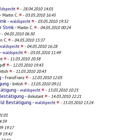
ldspecht
®
-
28.04.2010 14:01
-
Martin C.
®
-
03.05.2010 16:45
tmk
-
waldspecht
®
-
03.05.2010 19:32
er Stmk
-
Martin C.
®
-
04.05.2010 00:24
®
-
04.05.2010 06:30
in C.
®
-
04.05.2010 15:37
waldspecht
®
-
04.05.2010 16:28
-
waldspecht
®
-
03.05.2010 11:49
ht
®
-
11.03.2010 20:38
pdf
®
-
12.03.2010 19:43
ritish
®
-
11.03.2010 20:43
g
-
FranzFranz
®
-
12.03.2010 12:05
gung
-
british
®
-
13.03.2010 09:11
tätigung
-
waldspecht
®
-
13.03.2010 10:25
Bestätigung
-
diskutant
®
-
14.03.2010 22:21
ald Bestätigung
-
waldspecht
®
-
15.03.2010 13:24
01:01
4:39
09 19:17
9 19:42