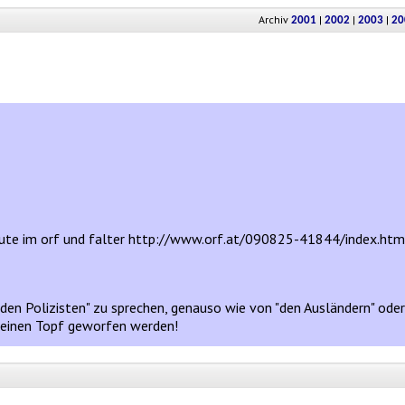
Archiv
|
|
|
2001
2002
2003
20
ute im orf und falter http://www.orf.at/090825-41844/index.ht
"den Polizisten" zu sprechen, genauso wie von "den Ausländern" oder 
endeinen Topf geworfen werden!