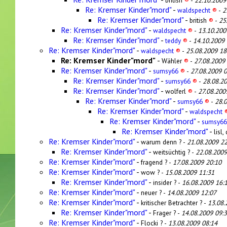
british
®
-
22.10.2009
Re: Kremser Kinder"mord"
-
waldspecht
®
-
2
Re: Kremser Kinder"mord"
-
british
®
-
25
Re: Kremser Kinder"mord"
-
waldspecht
®
-
13.10.200
Re: Kremser Kinder"mord"
-
teddy
®
-
14.10.2009 
Re: Kremser Kinder"mord"
-
waldspecht
®
-
25.08.2009 18
Re: Kremser Kinder"mord"
-
Wähler
®
-
27.08.2009
Re: Kremser Kinder"mord"
-
sumsy66
®
-
27.08.2009 0
Re: Kremser Kinder"mord"
-
sumsy66
®
-
28.08.2
Re: Kremser Kinder"mord"
-
wolferl
®
-
27.08.200
Re: Kremser Kinder"mord"
-
sumsy66
®
-
28.
Re: Kremser Kinder"mord"
-
waldspecht
Re: Kremser Kinder"mord"
-
sumsy6
Re: Kremser Kinder"mord"
-
lisl
Re: Kremser Kinder"mord"
-
warum denn ? -
21.08.2009 22
Re: Kremser Kinder"mord"
-
weitsüchtig ? -
22.08.2009
Re: Kremser Kinder"mord"
-
fragend ? -
17.08.2009 20:10
Re: Kremser Kinder"mord"
-
wow ? -
15.08.2009 11:31
Re: Kremser Kinder"mord"
-
insider ? -
16.08.2009 16:
Re: Kremser Kinder"mord"
-
neuer ? -
14.08.2009 12:07
Re: Kremser Kinder"mord"
-
kritischer Betrachter ? -
13.08.
Re: Kremser Kinder"mord"
-
Frager ? -
14.08.2009 09:
Re: Kremser Kinder"mord"
-
Flocki ? -
13.08.2009 08:14