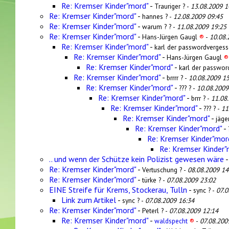
Re: Kremser Kinder"mord"
-
Trauriger ? -
13.08.2009 1
Re: Kremser Kinder"mord"
-
hannes ? -
12.08.2009 09:45
Re: Kremser Kinder"mord"
-
warum ? ? -
11.08.2009 19:25
Re: Kremser Kinder"mord"
-
Hans-Jürgen Gaugl
®
-
10.08.
Re: Kremser Kinder"mord"
-
karl der passwordvergess
Re: Kremser Kinder"mord"
-
Hans-Jürgen Gaugl
®
Re: Kremser Kinder"mord"
-
karl der passwor
Re: Kremser Kinder"mord"
-
brrrr ? -
10.08.2009 15
Re: Kremser Kinder"mord"
-
??? ? -
10.08.2009
Re: Kremser Kinder"mord"
-
brrr ? -
11.08
Re: Kremser Kinder"mord"
-
??? ? -
11
Re: Kremser Kinder"mord"
-
jäge
Re: Kremser Kinder"mord"
-
Re: Kremser Kinder"mor
Re: Kremser Kinder"
.. und wenn der Schütze kein Polizist gewesen wäre
Re: Kremser Kinder"mord"
-
Vertuschung ? -
08.08.2009 14
Re: Kremser Kinder"mord"
-
türke ? -
07.08.2009 23:02
EINE Streife für Krems, Stockerau, Tulln
-
sync ? -
07.0
Link zum Artikel
-
sync ? -
07.08.2009 16:34
Re: Kremser Kinder"mord"
-
Peterl ? -
07.08.2009 12:14
Re: Kremser Kinder"mord"
-
waldspecht
®
-
07.08.200