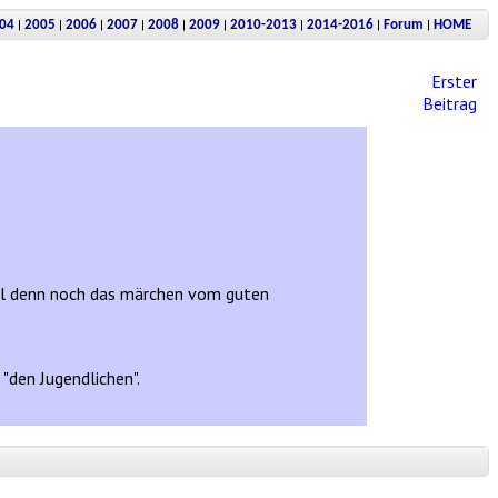
|
|
|
|
|
|
|
|
|
04
2005
2006
2007
2008
2009
2010-2013
2014-2016
Forum
HOME
Erster
Beitrag
ml denn noch das märchen vom guten
"den Jugendlichen".