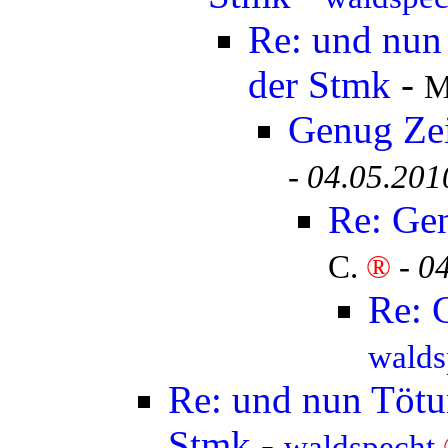
Re: und nun 
der Stmk
-
M
Genug Ze
-
04.05.201
Re: Ge
C.
®
-
04
Re: 
walds
Re: und nun Tötun
Stmk
-
waldspecht