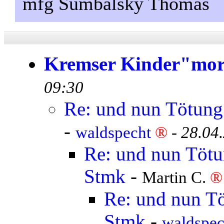
mfg Sumbalsky Thomas
Kremser Kinder"mo
09:30
Re: und nun Tötung 
-
waldspecht
®
-
28.04
Re: und nun Tötun
Stmk
-
Martin C.
®
Re: und nun Tö
Stmk
-
waldspe