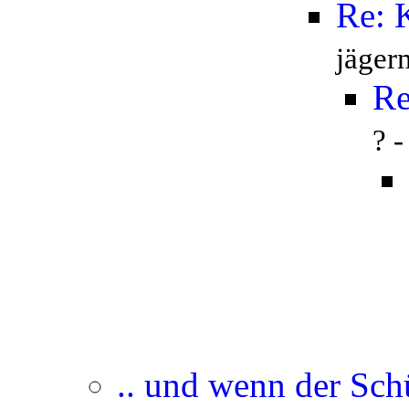
Re: 
jäger
Re
? 
.. und wenn der Sch