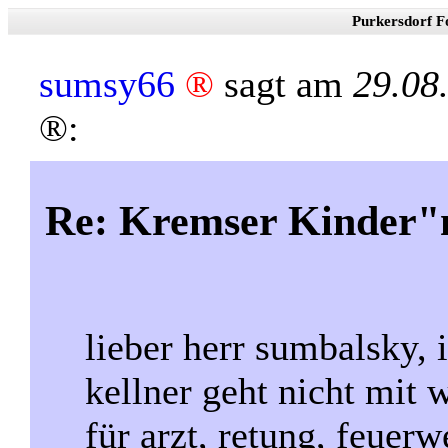
Purkersdorf F
sumsy66
®
sagt am
29.08
®:
Re: Kremser Kinder
lieber herr sumbalsky, 
kellner geht nicht mit 
für arzt, retung, feuerw