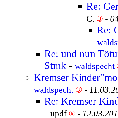
Re: Ge
C.
®
-
04
Re: 
walds
Re: und nun Tötun
Stmk
-
waldspecht
Kremser Kinder"mor
waldspecht
®
-
11.03.2
Re: Kremser Kind
-
updf
®
-
12.03.201