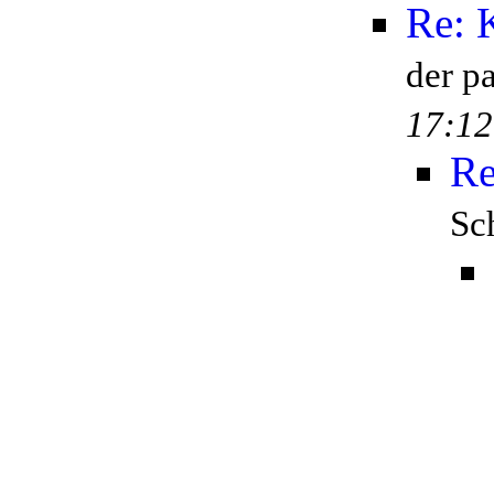
Re: 
der p
17:12
Re
Sc