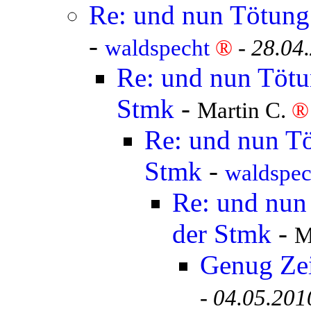
Re: und nun Tötung 
-
waldspecht
®
-
28.04
Re: und nun Tötun
Stmk
-
Martin C.
®
Re: und nun Tö
Stmk
-
waldspe
Re: und nun 
der Stmk
-
M
Genug Ze
-
04.05.201