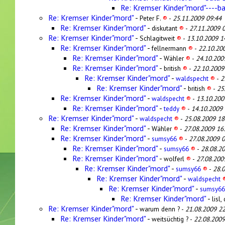
Re: Kremser Kinder"mord"----b
Re: Kremser Kinder"mord"
-
Peter F.
®
-
25.11.2009 09:44
Re: Kremser Kinder"mord"
-
diskutant
®
-
27.11.2009 
Re: Kremser Kinder"mord"
-
Schlagitweit
®
-
13.10.2009 1
Re: Kremser Kinder"mord"
-
fellnermann
®
-
22.10.20
Re: Kremser Kinder"mord"
-
Wähler
®
-
24.10.200
Re: Kremser Kinder"mord"
-
british
®
-
22.10.2009
Re: Kremser Kinder"mord"
-
waldspecht
®
-
2
Re: Kremser Kinder"mord"
-
british
®
-
25
Re: Kremser Kinder"mord"
-
waldspecht
®
-
13.10.200
Re: Kremser Kinder"mord"
-
teddy
®
-
14.10.2009 
Re: Kremser Kinder"mord"
-
waldspecht
®
-
25.08.2009 18
Re: Kremser Kinder"mord"
-
Wähler
®
-
27.08.2009 16
Re: Kremser Kinder"mord"
-
sumsy66
®
-
27.08.2009 0
Re: Kremser Kinder"mord"
-
sumsy66
®
-
28.08.2
Re: Kremser Kinder"mord"
-
wolferl
®
-
27.08.200
Re: Kremser Kinder"mord"
-
sumsy66
®
-
28.
Re: Kremser Kinder"mord"
-
waldspecht
Re: Kremser Kinder"mord"
-
sumsy6
Re: Kremser Kinder"mord"
-
lisl
Re: Kremser Kinder"mord"
-
warum denn ? -
21.08.2009 22
Re: Kremser Kinder"mord"
-
weitsüchtig ? -
22.08.2009