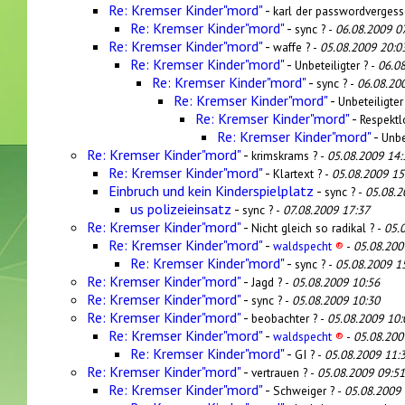
Re: Kremser Kinder"mord"
-
karl der passwordvergess
Re: Kremser Kinder"mord"
-
sync ? -
06.08.2009 0
Re: Kremser Kinder"mord"
-
waffe ? -
05.08.2009 20:0
Re: Kremser Kinder"mord"
-
Unbeteiligter ? -
06.0
Re: Kremser Kinder"mord"
-
sync ? -
06.08.20
Re: Kremser Kinder"mord"
-
Unbeteiligter
Re: Kremser Kinder"mord"
-
Respektl
Re: Kremser Kinder"mord"
-
Unbe
Re: Kremser Kinder"mord"
-
krimskrams ? -
05.08.2009 14:
Re: Kremser Kinder"mord"
-
Klartext ? -
05.08.2009 15
Einbruch und kein Kinderspielplatz
-
sync ? -
05.08.2
us polizeieinsatz
-
sync ? -
07.08.2009 17:37
Re: Kremser Kinder"mord"
-
Nicht gleich so radikal ? -
05.
Re: Kremser Kinder"mord"
-
waldspecht
®
-
05.08.200
Re: Kremser Kinder"mord"
-
sync ? -
05.08.2009 1
Re: Kremser Kinder"mord"
-
Jagd ? -
05.08.2009 10:56
Re: Kremser Kinder"mord"
-
sync ? -
05.08.2009 10:30
Re: Kremser Kinder"mord"
-
beobachter ? -
05.08.2009 10:
Re: Kremser Kinder"mord"
-
waldspecht
®
-
05.08.200
Re: Kremser Kinder"mord"
-
GI ? -
05.08.2009 11:
Re: Kremser Kinder"mord"
-
vertrauen ? -
05.08.2009 09:51
Re: Kremser Kinder"mord"
-
Schweiger ? -
05.08.2009 