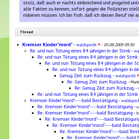
stolz, daß auch er nachts einbrechend und prügelnd unte
alle Fakten zu kennen, sofort gegen die Polizisten stel
riskieren müssen. Ich bin froh, daß ich diesen Beruf ni
Thread
Kremser Kinder"mord"
-
waldspecht
®
-
05.08.2009 09:30
Re: und nun Tötung eines 84 jährigen in der Stmk
-
wa
Re: und nun Tötung eines 84 jährigen in der Stmk
Re: und nun Tötung eines 84 jährigen in der S
Re: und nun Tötung eines 84 jährigen in d
Genug Zeit zum Rückzug.
-
waldspecht
Re: Genug Zeit zum Rückzug.
-
Mart
Re: Genug Zeit zum Rückzug.
-
Re: und nun Tötung eines 84 jährigen in der Stmk
Kremser Kinder"mord"----bald Bestätigung
-
waldspec
Re: Kremser Kinder"mord"----bald Bestätigung
-
u
Re: Kremser Kinder"mord"----bald Bestätigung
-
b
Re: Kremser Kinder"mord"----bald Bestätigun
Re: Kremser Kinder"mord"----bald Bestäti
Re: Kremser Kinder"mord"----bald Bes
Re: Kremser Kinder"mord"----bald 