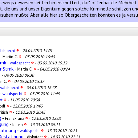
rwegs gewesen sei. Ich bin erschüttert, daß offenbar die Mehrheit 
lt, die uns und unser Eigentum gegen solche Kriminelle schützen un
e ausüben mußte. Aber alle hier so Obergescheiten könnten es ja ver
ldspecht
®
-
28.04.2010 14:01
-
Martin C.
®
-
03.05.2010 16:45
tmk
-
waldspecht
®
-
03.05.2010 19:32
er Stmk
-
Martin C.
®
-
04.05.2010 00:24
®
-
04.05.2010 06:30
in C.
®
-
04.05.2010 15:37
waldspecht
®
-
04.05.2010 16:28
-
waldspecht
®
-
03.05.2010 11:49
ht
®
-
11.03.2010 20:38
pdf
®
-
12.03.2010 19:43
ritish
®
-
11.03.2010 20:43
g
-
FranzFranz
®
-
12.03.2010 12:05
gung
-
british
®
-
13.03.2010 09:11
tätigung
-
waldspecht
®
-
13.03.2010 10:25
Bestätigung
-
diskutant
®
-
14.03.2010 22:21