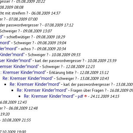
gesser ? -
05.08.2009 20:22
08.2009 08:08
ht mit streifern ? -
06.08.2009 14:37
r ? -
07.08.2009 07:00
 der passwordvergesser ? -
07.08.2009 17:12
Schweiger ? -
09.08.2009 13:07
d"
-
schießwütiger ? -
09.08.2009 18:29
mord"
-
Schweiger ? -
09.08.2009 19:04
der"mord"
-
achso ? -
09.08.2009 20:34
Kinder"mord"
-
Schweiger ? -
10.08.2009 09:33
er Kinder"mord"
-
karl der passwordvergesser ? -
10.08.2009 23:39
remser Kinder"mord"
-
Schweiger ? -
12.08.2009 12:23
: Kremser Kinder"mord"
-
Erklärung bitte ? -
12.08.2009 15:12
Re: Kremser Kinder"mord"
-
Schweiger ? -
13.08.2009 10:43
Re: Kremser Kinder"mord"
-
karl der passwordvergesser ? -
13.08.200
Re: Kremser Kinder"mord"
-
Fragen über Fragen ? -
16.08.2009 09
Re: Kremser Kinder"mord"
-
pdf
®
-
24.11.2009 14:15
6.08.2009 12:43
r ? -
06.08.2009 12:48
 19:20
 -
10.08.2009 21:55
7.10.2009 19:00