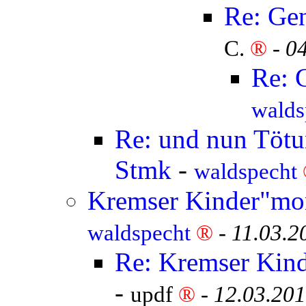
Re: Ge
C.
®
-
04
Re: 
walds
Re: und nun Tötun
Stmk
-
waldspecht
Kremser Kinder"mor
waldspecht
®
-
11.03.2
Re: Kremser Kind
-
updf
®
-
12.03.201