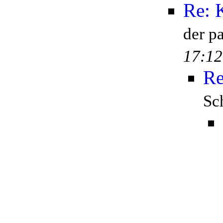
Re: 
der p
17:12
Re
Sc