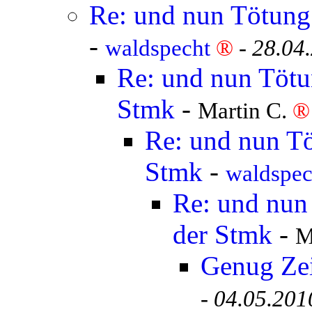
Re: und nun Tötung 
-
waldspecht
®
-
28.04
Re: und nun Tötun
Stmk
-
Martin C.
®
Re: und nun Tö
Stmk
-
waldspe
Re: und nun 
der Stmk
-
M
Genug Ze
-
04.05.201