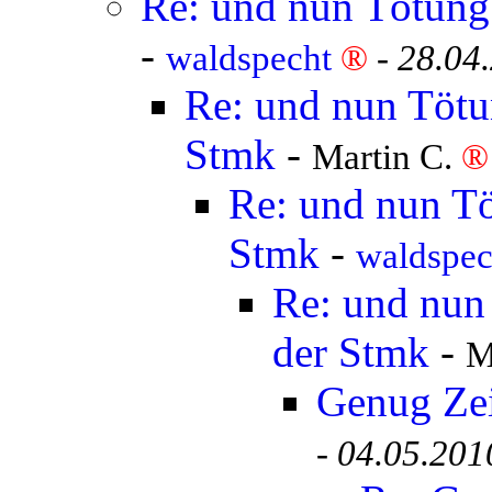
Re: und nun Tötung 
-
waldspecht
®
-
28.04
Re: und nun Tötun
Stmk
-
Martin C.
®
Re: und nun Tö
Stmk
-
waldspe
Re: und nun 
der Stmk
-
M
Genug Ze
-
04.05.201