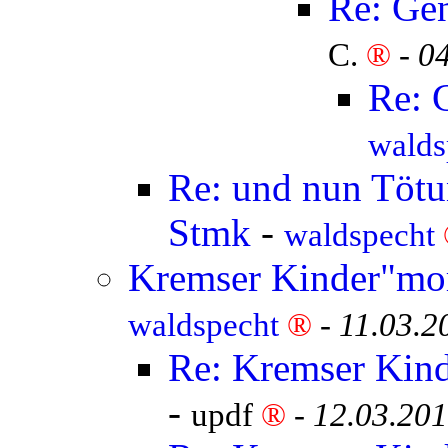
Re: Ge
C.
®
-
04
Re: 
walds
Re: und nun Tötun
Stmk
-
waldspecht
Kremser Kinder"mor
waldspecht
®
-
11.03.2
Re: Kremser Kind
-
updf
®
-
12.03.201