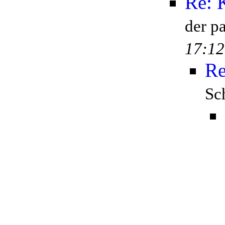
Re: 
der p
17:12
Re
Sc