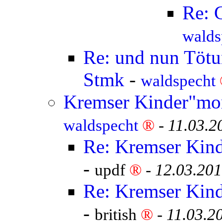
Re: 
walds
Re: und nun Tötun
Stmk
-
waldspecht
Kremser Kinder"mor
waldspecht
®
-
11.03.2
Re: Kremser Kind
-
updf
®
-
12.03.201
Re: Kremser Kind
-
british
®
-
11.03.2