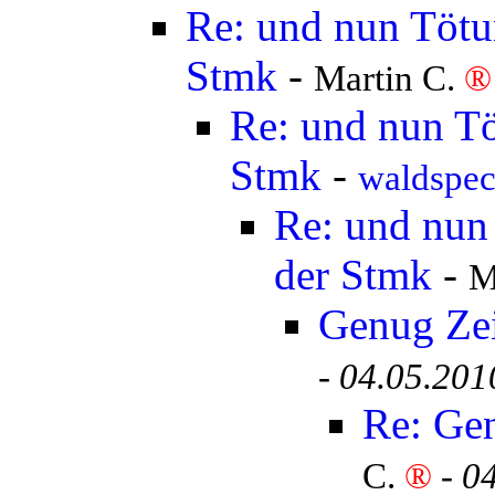
Re: und nun Tötun
Stmk
-
Martin C.
®
Re: und nun Tö
Stmk
-
waldspe
Re: und nun 
der Stmk
-
M
Genug Ze
-
04.05.201
Re: Ge
C.
®
-
04