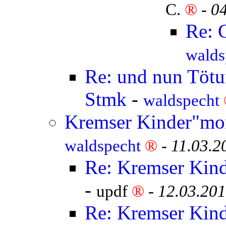
C.
®
-
04
Re: 
walds
Re: und nun Tötun
Stmk
-
waldspecht
Kremser Kinder"mor
waldspecht
®
-
11.03.2
Re: Kremser Kind
-
updf
®
-
12.03.201
Re: Kremser Kind