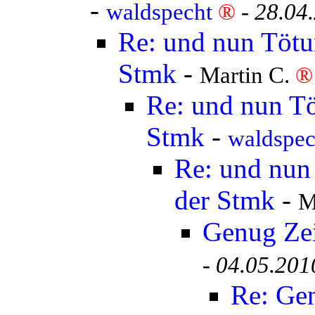
-
waldspecht
®
-
28.04
Re: und nun Tötun
Stmk
-
Martin C.
®
Re: und nun Tö
Stmk
-
waldspe
Re: und nun 
der Stmk
-
M
Genug Ze
-
04.05.201
Re: Ge