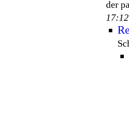
der p
17:12
Re
Sc