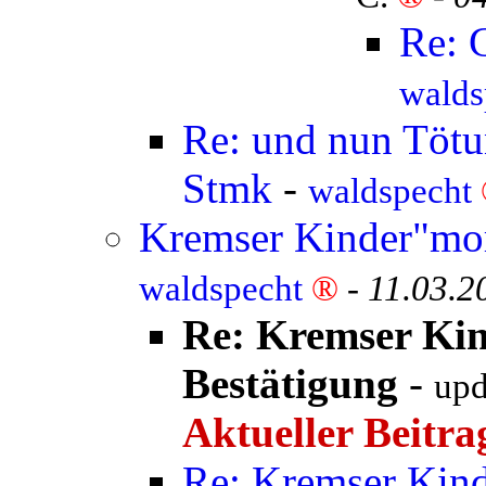
Re: 
walds
Re: und nun Tötun
Stmk
-
waldspecht
Kremser Kinder"mor
waldspecht
®
-
11.03.2
Re: Kremser Ki
Bestätigung
-
up
Aktueller Beitra
Re: Kremser Kind