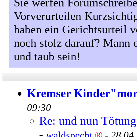
Sie werfen Forumschreiber
Vorverurteilen Kurzsichti
haben ein Gerichtsurteil
noch stolz darauf? Mann 
und taub sein!
Kremser Kinder"mo
09:30
Re: und nun Tötung 
-
waldspecht
®
-
28.04