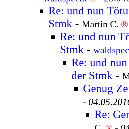
Re: und nun Tötun
Stmk
-
Martin C.
®
Re: und nun Tö
Stmk
-
waldspe
Re: und nun 
der Stmk
-
M
Genug Ze
-
04.05.201
Re: Ge
C.
®
-
04