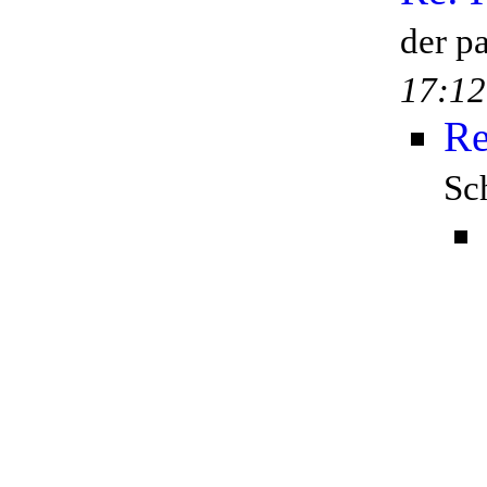
der p
17:12
Re
Sc