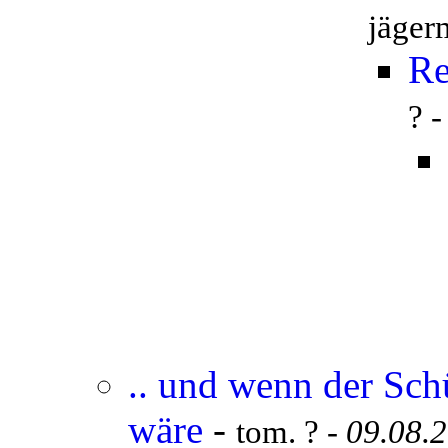
jäger
Re
? 
.. und wenn der Sch
wäre
-
tom. ? -
09.08.