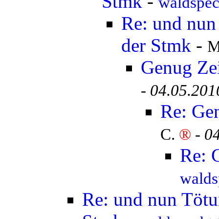
Stmk
-
waldspe
Re: und nun 
der Stmk
-
M
Genug Ze
-
04.05.201
Re: Ge
C.
®
-
04
Re: 
walds
Re: und nun Tötun