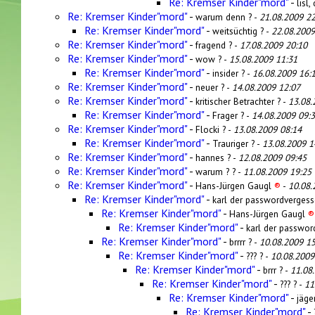
Re: Kremser Kinder"mord"
-
lisl
Re: Kremser Kinder"mord"
-
warum denn ? -
21.08.2009 22
Re: Kremser Kinder"mord"
-
weitsüchtig ? -
22.08.2009
Re: Kremser Kinder"mord"
-
fragend ? -
17.08.2009 20:10
Re: Kremser Kinder"mord"
-
wow ? -
15.08.2009 11:31
Re: Kremser Kinder"mord"
-
insider ? -
16.08.2009 16:
Re: Kremser Kinder"mord"
-
neuer ? -
14.08.2009 12:07
Re: Kremser Kinder"mord"
-
kritischer Betrachter ? -
13.08.
Re: Kremser Kinder"mord"
-
Frager ? -
14.08.2009 09:
Re: Kremser Kinder"mord"
-
Flocki ? -
13.08.2009 08:14
Re: Kremser Kinder"mord"
-
Trauriger ? -
13.08.2009 1
Re: Kremser Kinder"mord"
-
hannes ? -
12.08.2009 09:45
Re: Kremser Kinder"mord"
-
warum ? ? -
11.08.2009 19:25
Re: Kremser Kinder"mord"
-
Hans-Jürgen Gaugl
®
-
10.08.
Re: Kremser Kinder"mord"
-
karl der passwordvergess
Re: Kremser Kinder"mord"
-
Hans-Jürgen Gaugl
®
Re: Kremser Kinder"mord"
-
karl der passwor
Re: Kremser Kinder"mord"
-
brrrr ? -
10.08.2009 15
Re: Kremser Kinder"mord"
-
??? ? -
10.08.2009
Re: Kremser Kinder"mord"
-
brrr ? -
11.08
Re: Kremser Kinder"mord"
-
??? ? -
11
Re: Kremser Kinder"mord"
-
jäge
Re: Kremser Kinder"mord"
-