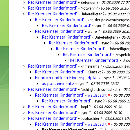
Re: Kremser Kinder"mord"
-
Betender ? -
05.08.2009 22:07
Re: Kremser Kinder"mord"
-
Notwehr ? -
05.08.2009 20:05
Re: Kremser Kinder"mord"
-
Unbeteiligter ? -
05.08.2009 1
Re: Kremser Kinder"mord"
-
karl der passwordvergess
Re: Kremser Kinder"mord"
-
sync ? -
06.08.2009 0
Re: Kremser Kinder"mord"
-
waffe ? -
05.08.2009 20:0
Re: Kremser Kinder"mord"
-
Unbeteiligter ? -
06.0
Re: Kremser Kinder"mord"
-
sync ? -
06.08.20
Re: Kremser Kinder"mord"
-
Unbeteiligter
Re: Kremser Kinder"mord"
-
Respektl
Re: Kremser Kinder"mord"
-
Unbe
Re: Kremser Kinder"mord"
-
krimskrams ? -
05.08.2009 14:
Re: Kremser Kinder"mord"
-
Klartext ? -
05.08.2009 15
Einbruch und kein Kinderspielplatz
-
sync ? -
05.08.2
us polizeieinsatz
-
sync ? -
07.08.2009 17:37
Re: Kremser Kinder"mord"
-
Nicht gleich so radikal ? -
05.
Re: Kremser Kinder"mord"
-
waldspecht
®
-
05.08.200
Re: Kremser Kinder"mord"
-
sync ? -
05.08.2009 1
Re: Kremser Kinder"mord"
-
Jagd ? -
05.08.2009 10:56
Re: Kremser Kinder"mord"
-
sync ? -
05.08.2009 10:30
Re: Kremser Kinder"mord"
-
beobachter ? -
05.08.2009 10:
Re: Kremser Kinder"mord"
-
waldspecht
®
-
05.08.200
Re: Kremser Kinder"mord"
-