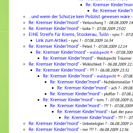
Re: Kremser Kinder"mor
Re: Kremser Kinder"
.. und wenn der Schütze kein Polizist gewesen wäre
Re: Kremser Kinder"mord"
-
Vertuschung ? -
08.08.2009 14
Re: Kremser Kinder"mord"
-
türke ? -
07.08.2009 23:02
EINE Streife für Krems, Stockerau, Tulln
-
sync ? -
07.0
Link zum Artikel
-
sync ? -
07.08.2009 16:34
Re: Kremser Kinder"mord"
-
Peterl ? -
07.08.2009 12:14
Re: Kremser Kinder"mord"
-
waldspecht
®
-
07.08.200
Re: Kremser Kinder"mord"
-
Waldspecht Träumer 
Re: Kremser Kinder"mord"
-
Wirklichkeit ? -
06.08.2009 22:
Re: Kremser Kinder"mord"
-
??? ? -
06.08.2009 23:31
Re: Kremser Kinder"mord"
-
waldspecht
®
-
07.08
Re: Kremser Kinder"mord"
-
Nichtkrimineller 
Re: Kremser Kinder"mord"
-
ach ? -
09.08
Re: Kremser Kinder"mord"
-
pkdfler ? -
07.08.
Re: Kremser Kinder"mord"
-
tom. ? -
07.08.2009 0
Re: Kremser Kinder"mord"
-
??? ? -
07.08.2009
Re: Kremser Kinder"mord"
-
karl der pas
Re: Kremser Kinder"mord"
-
??? ? -
07
Re: Kremser Kinder"mord"
-
Unbeteiligter ? -
06.08.2009 1
Re: Kremser Kinder"mord"
-
mir ??? ? -
06.08.2009 12:36