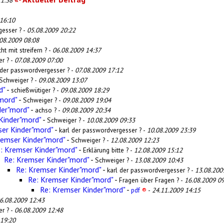
11:38
16:10
gesser ? -
05.08.2009 20:22
08.2009 08:08
ht mit streifern ? -
06.08.2009 14:37
r ? -
07.08.2009 07:00
 der passwordvergesser ? -
07.08.2009 17:12
Schweiger ? -
09.08.2009 13:07
d"
-
schießwütiger ? -
09.08.2009 18:29
mord"
-
Schweiger ? -
09.08.2009 19:04
der"mord"
-
achso ? -
09.08.2009 20:34
Kinder"mord"
-
Schweiger ? -
10.08.2009 09:33
er Kinder"mord"
-
karl der passwordvergesser ? -
10.08.2009 23:39
remser Kinder"mord"
-
Schweiger ? -
12.08.2009 12:23
: Kremser Kinder"mord"
-
Erklärung bitte ? -
12.08.2009 15:12
Re: Kremser Kinder"mord"
-
Schweiger ? -
13.08.2009 10:43
Re: Kremser Kinder"mord"
-
karl der passwordvergesser ? -
13.08.200
Re: Kremser Kinder"mord"
-
Fragen über Fragen ? -
16.08.2009 09
Re: Kremser Kinder"mord"
-
pdf
®
-
24.11.2009 14:15
6.08.2009 12:43
r ? -
06.08.2009 12:48
 19:20