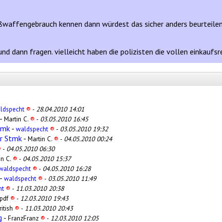
ßwaffengebrauch kennen dann würdest das sicher anders beurteilen
nd dann fragen. vielleicht haben die polizisten die vollen einkaufs
ldspecht
®
-
28.04.2010 14:01
-
Martin C.
®
-
03.05.2010 16:45
tmk
-
waldspecht
®
-
03.05.2010 19:32
er Stmk
-
Martin C.
®
-
04.05.2010 00:24
®
-
04.05.2010 06:30
in C.
®
-
04.05.2010 15:37
waldspecht
®
-
04.05.2010 16:28
-
waldspecht
®
-
03.05.2010 11:49
ht
®
-
11.03.2010 20:38
pdf
®
-
12.03.2010 19:43
ritish
®
-
11.03.2010 20:43
g
-
FranzFranz
®
-
12.03.2010 12:05