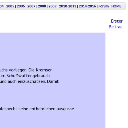
|
|
|
|
|
|
|
|
|
04
2005
2006
2007
2008
2009
2010-2013
2014-2016
Forum
HOME
Erster
Beitrag
chs vorliegen. Die Kremser
t zum Schußwaffengebrauch
n und auch einzuschätzen. Damit
aldspecht seine entbehrlichen ausgüsse