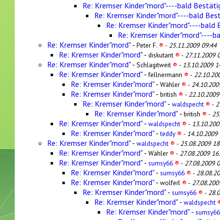
Re: Kremser Kinder"mord"----bald Bestäti
Re: Kremser Kinder"mord"----bald Bes
Re: Kremser Kinder"mord"----bald 
Re: Kremser Kinder"mord"----b
Re: Kremser Kinder"mord"
-
Peter F.
®
-
25.11.2009 09:44
Re: Kremser Kinder"mord"
-
diskutant
®
-
27.11.2009 
Re: Kremser Kinder"mord"
-
Schlagitweit
®
-
13.10.2009 1
Re: Kremser Kinder"mord"
-
fellnermann
®
-
22.10.20
Re: Kremser Kinder"mord"
-
Wähler
®
-
24.10.200
Re: Kremser Kinder"mord"
-
british
®
-
22.10.2009
Re: Kremser Kinder"mord"
-
waldspecht
®
-
2
Re: Kremser Kinder"mord"
-
british
®
-
25
Re: Kremser Kinder"mord"
-
waldspecht
®
-
13.10.200
Re: Kremser Kinder"mord"
-
teddy
®
-
14.10.2009 
Re: Kremser Kinder"mord"
-
waldspecht
®
-
25.08.2009 18
Re: Kremser Kinder"mord"
-
Wähler
®
-
27.08.2009 16
Re: Kremser Kinder"mord"
-
sumsy66
®
-
27.08.2009 0
Re: Kremser Kinder"mord"
-
sumsy66
®
-
28.08.2
Re: Kremser Kinder"mord"
-
wolferl
®
-
27.08.200
Re: Kremser Kinder"mord"
-
sumsy66
®
-
28.
Re: Kremser Kinder"mord"
-
waldspecht
Re: Kremser Kinder"mord"
-
sumsy6