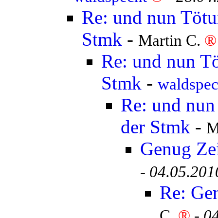
Re: und nun Tötun
Stmk
-
Martin C.
®
Re: und nun Tö
Stmk
-
waldspe
Re: und nun 
der Stmk
-
M
Genug Ze
-
04.05.201
Re: Ge
C.
®
-
04