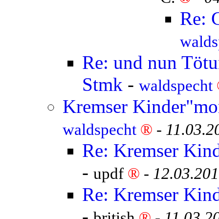
Re: 
walds
Re: und nun Tötun
Stmk
-
waldspecht
Kremser Kinder"mor
waldspecht
®
-
11.03.2
Re: Kremser Kind
-
updf
®
-
12.03.201
Re: Kremser Kind
-
british
®
-
11.03.2