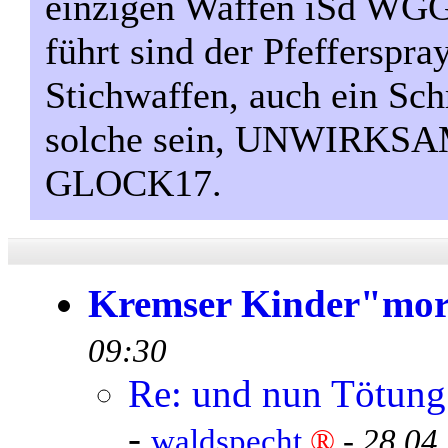
einzigen Waffen iSd WGG
führt sind der Pfefferspra
Stichwaffen, auch ein Sch
solche sein, UNWIRKSAM)
GLOCK17.
Kremser Kinder"mo
09:30
Re: und nun Tötung 
-
waldspecht
®
-
28.04