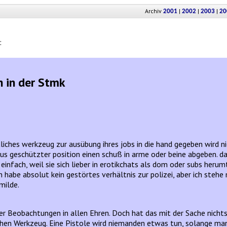
Archiv
|
|
|
2001
2002
2003
20
:
n in der Stmk
iches werkzeug zur ausübung ihres jobs in die hand gegeben wird nic
aus geschützter position einen schuß in arme oder beine abgeben. d
einfach, weil sie sich lieber in erotikchats als dom oder subs heru
ch habe absolut kein gestörtes verhältnis zur polizei, aber ich steh
milde.
 Beobachtungen in allen Ehren. Doch hat das mit der Sache nichts z
ichen Werkzeug. Eine Pistole wird niemanden etwas tun, solange m