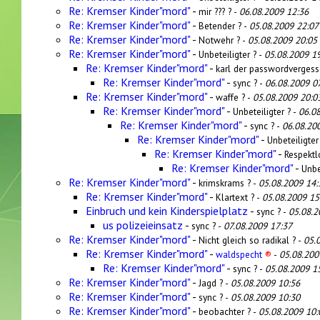
Re: Kremser Kinder"mord"
-
mir ??? ? -
06.08.2009 12:36
Re: Kremser Kinder"mord"
-
Betender ? -
05.08.2009 22:07
Re: Kremser Kinder"mord"
-
Notwehr ? -
05.08.2009 20:05
Re: Kremser Kinder"mord"
-
Unbeteiligter ? -
05.08.2009 1
Re: Kremser Kinder"mord"
-
karl der passwordvergess
Re: Kremser Kinder"mord"
-
sync ? -
06.08.2009 0
Re: Kremser Kinder"mord"
-
waffe ? -
05.08.2009 20:0
Re: Kremser Kinder"mord"
-
Unbeteiligter ? -
06.0
Re: Kremser Kinder"mord"
-
sync ? -
06.08.20
Re: Kremser Kinder"mord"
-
Unbeteiligter
Re: Kremser Kinder"mord"
-
Respektl
Re: Kremser Kinder"mord"
-
Unbe
Re: Kremser Kinder"mord"
-
krimskrams ? -
05.08.2009 14:
Re: Kremser Kinder"mord"
-
Klartext ? -
05.08.2009 15
Einbruch und kein Kinderspielplatz
-
sync ? -
05.08.2
us polizeieinsatz
-
sync ? -
07.08.2009 17:37
Re: Kremser Kinder"mord"
-
Nicht gleich so radikal ? -
05.
Re: Kremser Kinder"mord"
-
waldspecht
®
-
05.08.200
Re: Kremser Kinder"mord"
-
sync ? -
05.08.2009 1
Re: Kremser Kinder"mord"
-
Jagd ? -
05.08.2009 10:56
Re: Kremser Kinder"mord"
-
sync ? -
05.08.2009 10:30
Re: Kremser Kinder"mord"
-
beobachter ? -
05.08.2009 10: