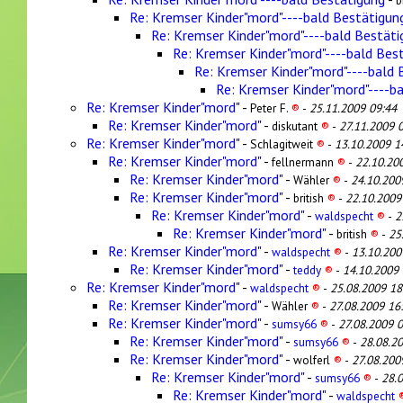
b
Re: Kremser Kinder"mord"----bald Bestätigun
Re: Kremser Kinder"mord"----bald Bestäti
Re: Kremser Kinder"mord"----bald Bes
Re: Kremser Kinder"mord"----bald 
Re: Kremser Kinder"mord"----b
Re: Kremser Kinder"mord"
-
Peter F.
®
-
25.11.2009 09:44
Re: Kremser Kinder"mord"
-
diskutant
®
-
27.11.2009 
Re: Kremser Kinder"mord"
-
Schlagitweit
®
-
13.10.2009 1
Re: Kremser Kinder"mord"
-
fellnermann
®
-
22.10.20
Re: Kremser Kinder"mord"
-
Wähler
®
-
24.10.200
Re: Kremser Kinder"mord"
-
british
®
-
22.10.2009
Re: Kremser Kinder"mord"
-
waldspecht
®
-
2
Re: Kremser Kinder"mord"
-
british
®
-
25
Re: Kremser Kinder"mord"
-
waldspecht
®
-
13.10.200
Re: Kremser Kinder"mord"
-
teddy
®
-
14.10.2009 
Re: Kremser Kinder"mord"
-
waldspecht
®
-
25.08.2009 18
Re: Kremser Kinder"mord"
-
Wähler
®
-
27.08.2009 16
Re: Kremser Kinder"mord"
-
sumsy66
®
-
27.08.2009 0
Re: Kremser Kinder"mord"
-
sumsy66
®
-
28.08.2
Re: Kremser Kinder"mord"
-
wolferl
®
-
27.08.200
Re: Kremser Kinder"mord"
-
sumsy66
®
-
28.
Re: Kremser Kinder"mord"
-
waldspecht