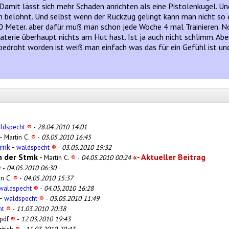
mit lässt sich mehr Schaden anrichten als eine Pistolenkugel. Und
n belohnt. Und selbst wenn der Rückzug gelingt kann man nicht so 
 Meter. aber dafür muß man schon jede Woche 4 mal Trainieren. No
r Materie überhaupt nichts am Hut hast. Ist ja auch nicht schlimm.
droht worden ist weiß man einfach was das für ein Gefühl ist und 
ldspecht
®
-
28.04.2010 14:01
-
Martin C.
®
-
03.05.2010 16:45
tmk
-
waldspecht
®
-
03.05.2010 19:32
in der Stmk
-
«- Aktueller Beitrag
Martin C.
®
-
04.05.2010 00:24
®
-
04.05.2010 06:30
in C.
®
-
04.05.2010 15:37
waldspecht
®
-
04.05.2010 16:28
-
waldspecht
®
-
03.05.2010 11:49
ht
®
-
11.03.2010 20:38
pdf
®
-
12.03.2010 19:43