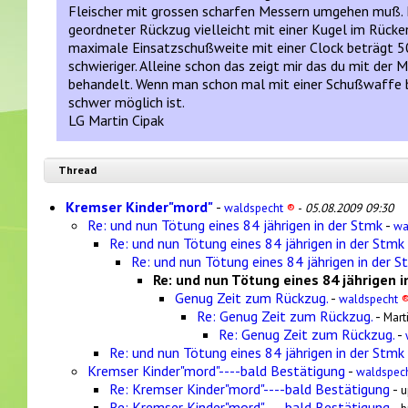
Fleischer mit grossen scharfen Messern umgehen muß. Da
geordneter Rückzug vielleicht mit einer Kugel im Rücke
maximale Einsatzschußweite mit einer Clock beträgt 50
schwieriger. Alleine schon das zeigt mir das du mit de
behandelt. Wenn man schon mal mit einer Schußwaffe be
schwer möglich ist.
LG Martin Cipak
Thread
Kremser Kinder"mord"
-
waldspecht
®
-
05.08.2009 09:30
Re: und nun Tötung eines 84 jährigen in der Stmk
-
wa
Re: und nun Tötung eines 84 jährigen in der Stmk
Re: und nun Tötung eines 84 jährigen in der S
Re: und nun Tötung eines 84 jährigen 
Genug Zeit zum Rückzug.
-
waldspecht
Re: Genug Zeit zum Rückzug.
-
Mart
Re: Genug Zeit zum Rückzug.
-
Re: und nun Tötung eines 84 jährigen in der Stmk
Kremser Kinder"mord"----bald Bestätigung
-
waldspec
Re: Kremser Kinder"mord"----bald Bestätigung
-
u
Re: Kremser Kinder"mord"----bald Bestätigung
-