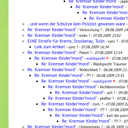
Re: Kremser Kinder"mord"
-
jäge
Re: Kremser Kinder"mord"
-
Re: Kremser Kinder"mor
Re: Kremser Kinder"
.. und wenn der Schütze kein Polizist gewesen wäre
Re: Kremser Kinder"mord"
-
Vertuschung ? -
08.08.2009 14
Re: Kremser Kinder"mord"
-
türke ? -
07.08.2009 23:02
EINE Streife für Krems, Stockerau, Tulln
-
sync ? -
07.0
Link zum Artikel
-
sync ? -
07.08.2009 16:34
Re: Kremser Kinder"mord"
-
Peterl ? -
07.08.2009 12:14
Re: Kremser Kinder"mord"
-
waldspecht
®
-
07.08.200
Re: Kremser Kinder"mord"
-
Waldspecht Träumer 
Re: Kremser Kinder"mord"
-
Wirklichkeit ? -
06.08.2009 22:
Re: Kremser Kinder"mord"
-
??? ? -
06.08.2009 23:31
Re: Kremser Kinder"mord"
-
waldspecht
®
-
07.08
Re: Kremser Kinder"mord"
-
Nichtkrimineller 
Re: Kremser Kinder"mord"
-
ach ? -
09.08
Re: Kremser Kinder"mord"
-
pkdfler ? -
07.08.
Re: Kremser Kinder"mord"
-
tom. ? -
07.08.2009 0
Re: Kremser Kinder"mord"
-
??? ? -
07.08.2009
Re: Kremser Kinder"mord"
-
karl der pas
Re: Kremser Kinder"mord"
-
??? ? -
07
Re: Kremser Kinder"mord"
-
Unbeteiligter ? -
06.08.2009 1