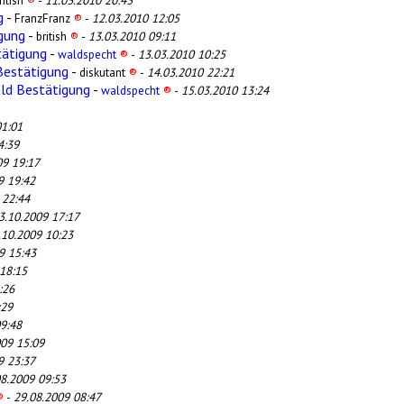
ritish
®
-
11.03.2010 20:43
g
-
FranzFranz
®
-
12.03.2010 12:05
gung
-
british
®
-
13.03.2010 09:11
tätigung
-
waldspecht
®
-
13.03.2010 10:25
Bestätigung
-
diskutant
®
-
14.03.2010 22:21
ald Bestätigung
-
waldspecht
®
-
15.03.2010 13:24
01:01
4:39
09 19:17
9 19:42
 22:44
3.10.2009 17:17
.10.2009 10:23
9 15:43
18:15
:26
:29
9:48
009 15:09
9 23:37
08.2009 09:53
®
-
29.08.2009 08:47