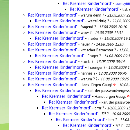
Re: Kremser Kinder"mord"
-
sumsy6
Re: Kremser Kinder"mord"
-
lisl
Re: Kremser Kinder"mord"
-
warum denn ? -
21.08.2009 22
Re: Kremser Kinder"mord"
-
weitsüchtig ? -
22.08.2009
Re: Kremser Kinder"mord"
-
fragend ? -
17.08.2009 20:10
Re: Kremser Kinder"mord"
-
wow ? -
15.08.2009 11:31
Re: Kremser Kinder"mord"
-
insider ? -
16.08.2009 16:
Re: Kremser Kinder"mord"
-
neuer ? -
14.08.2009 12:07
Re: Kremser Kinder"mord"
-
kritischer Betrachter ? -
13.08.
Re: Kremser Kinder"mord"
-
Frager ? -
14.08.2009 09:
Re: Kremser Kinder"mord"
-
Flocki ? -
13.08.2009 08:14
Re: Kremser Kinder"mord"
-
Trauriger ? -
13.08.2009 1
Re: Kremser Kinder"mord"
-
hannes ? -
12.08.2009 09:45
Re: Kremser Kinder"mord"
-
warum ? ? -
11.08.2009 19:25
Re: Kremser Kinder"mord"
-
Hans-Jürgen Gaugl
®
-
10.08.
Re: Kremser Kinder"mord"
-
karl der passwordvergess
Re: Kremser Kinder"mord"
-
Hans-Jürgen Gaugl
®
Re: Kremser Kinder"mord"
-
karl der passwor
Re: Kremser Kinder"mord"
-
brrrr ? -
10.08.2009 15
Re: Kremser Kinder"mord"
-
??? ? -
10.08.2009
Re: Kremser Kinder"mord"
-
brrr ? -
11.08
Re: Kremser Kinder"mord"
-
??? ? -
11