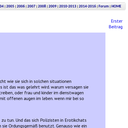
|
|
|
|
|
|
|
|
|
04
2005
2006
2007
2008
2009
2010-2013
2014-2016
Forum
HOME
Erster
Beitrag
ht wie sie sich in solchen situationen
as ist das was gelehrt wird. warum versagen sie
mtreiben, oder frau und kinder im dienstwagen
e mit offenen augen im leben. wenn mir bei so
u tun. Und das sich Polizisten in Erotikchats
an sie Ordungsgemäß benutzt. Genauso wie ein