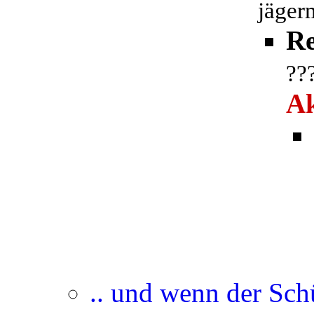
jäger
Re
??
Ak
.. und wenn der Sch