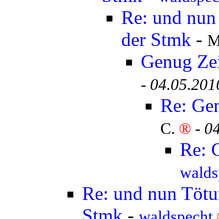
Re: und nun 
der Stmk
-
M
Genug Ze
-
04.05.201
Re: Ge
C.
®
-
04
Re: 
walds
Re: und nun Tötun
Stmk
-
waldspecht