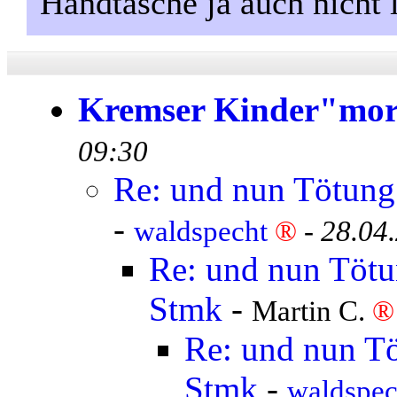
Handtasche ja auch nicht l
Kremser Kinder"mo
09:30
Re: und nun Tötung 
-
waldspecht
®
-
28.04
Re: und nun Tötun
Stmk
-
Martin C.
®
Re: und nun Tö
Stmk
-
waldspe