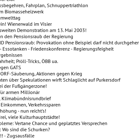
sbegehren, Fahrplan, Schnuppertriathlon
m Biomasseheizwerk
mwelttag
n! Wienerwald im Visier
weiten Demonstration am 13. Mai 2003!
 den Pensionsraub der Regierung
 Pensionsraub: Provokation ohne Beispiel darf nicht durchgehe
Essotanken - Friedenskonferenz - Regierungsfeigheit
gebnissen
rheit; Pröll-Tricks, ÖBB ua.
gen GATS
ORF-Säuberung, Aktionen gegen Krieg
n über Spekulationen wirft Schlaglicht auf Purkersdorf
i der Fußgängerzone!
ür armen Millionär
, Klimabündnisrundbrief
Einkommen, Verkehrssparen
höhung - nun reicht's!
rei, viele Kulturhauptstädte!
eme: Vertane Chance und geplatztes Versprechen
 Wo sind die Schurken?
! - Zugsausfälle