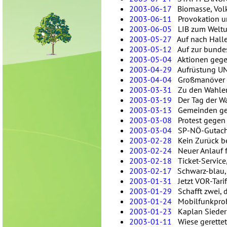
2003-06-17
Biomasse, Volk
2003-06-11
Provokation u
2003-06-05
LIB zum Weltu
2003-05-27
Auf nach Hallei
2003-05-12
Auf zur bundes
2003-05-04
Aktionen gegen
2003-04-29
Aufrüstung UND
2003-04-04
Großmanöver - 
2003-03-31
Zu den Wahler
2003-03-19
Der Tag der Wah
2003-03-13
Gemeinden ge
2003-03-08
Protest gegen 
2003-03-04
SP-NÖ-Gutachte
2003-02-28
Kein Zurück be
2003-02-24
Neuer Anlauf f
2003-02-18
Ticket-Service
2003-02-17
Schwarz-blau, 
2003-01-31
Jetzt VOR-Tarif
2003-01-29
Schafft zwei, d
2003-01-24
Mobilfunkprobl
2003-01-23
Kaplan Sieder:
2003-01-11
Wiese gerettet!