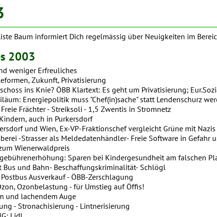
3
Liste Baum informiert Dich regelmässig über Neuigkeiten im Bereic
es 2003
d weniger Erfreuliches
eformen, Zukunft, Privatisierung
hoss ins Knie? ÖBB Klartext: Es geht um Privatisierung; Eur.Soz
um: Energiepolitik muss "Chef(in)sache" statt Lendenschurz we
Freie Frächter - Streiksoli - 1,5 Zwentis in Stromnetz
indern, auch in Purkersdorf
rsdorf und Wien, Ex-VP-Fraktionschef vergleicht Grüne mit Nazis
rei -Strasser als Meldedatenhändler- Freie Software in Gefahr u.
 zum Wienerwaldpreis
ebührenerhöhung: Sparen bei Kindergesundheit am falschen Pl
 Bus und Bahn- Beschaffungskriminalität- Schlögl
 Postbus Ausverkauf - ÖBB-Zerschlagung
on, Ozonbelastung - für Umstieg auf Öffis!
 und lachendem Auge
ng - Stronachisierung - Lintnerisierung
: Lidl