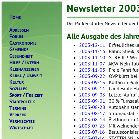
Newsletter 200
H
OME
Der Purkersdorfer Newsletter der 
A
DRESSEN
Alle Ausgabe des Jahr
F
ORUM
G
ASTRONOMIE
2003-12-11
Erfreuliches un
G
EMEINDE
2003-11-16
Bahn: Streik, R
G
ESUNDHEIT
2003-11-10
STREIK!!-Wer sc
H
/ I
ILFE
NTERN
2003-11-07
AKW-Nein-Jubilä
K
LEINANZEIGEN
2003-11-03
Freie Fahrt für 
K
/ U
LIMA
MWELT
2003-09-22
ÖVP kürzt bei K
K
2003-09-13
Kottan in Purke
ULTUR
S
2003-09-11
Landesräte Habe
OZIALES
S
/ F
2003-09-03
Letzter Aufruf
PORT
REIZEIT
S
2003-09-01
30 % Turnsaalg
TADTPOLITIK
2003-08-28
Autobahn statt
T
ERMINE
2003-08-17
Stromausfall -
V
ERKEHR
2003-08-14
ÄrztInnen zu Oz
V
ERMISCHTES
2003-07-23
Mit weinendem
W
IRTSCHAFT
2003-07-16
Berlusconisieru
2003-07-14
STATTPLANUNG