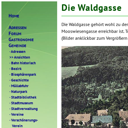
Die Waldgasse
H
OME
Die Waldgasse gehört wohl zu den
A
DRESSEN
Mooswiesengasse erreichbar ist. Tr
F
ORUM
(Bilder anklickbar zum Vergrößern
G
ASTRONOMIE
G
EMEINDE
·
Adressen
>>
Ansichten
·
Bahn historisch
·
Bezirk
·
Biosphärenpark
·
Geschichte
·
Müllabfuhr
·
Naturpark
·
Stadtbibliothek
·
Stadtmuseum
·
Stadtverwaltung
·
Vereine
·
Verschönerungs-
Verein