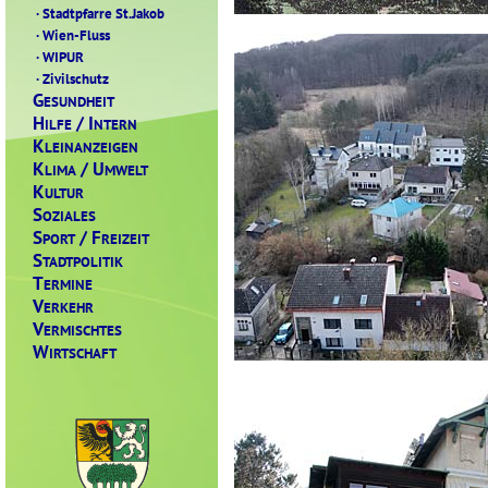
·
Stadtpfarre St.Jakob
·
Wien-Fluss
·
WIPUR
·
Zivilschutz
G
ESUNDHEIT
H
/ I
ILFE
NTERN
K
LEINANZEIGEN
K
/ U
LIMA
MWELT
K
ULTUR
S
OZIALES
S
/ F
PORT
REIZEIT
S
TADTPOLITIK
T
ERMINE
V
ERKEHR
V
ERMISCHTES
W
IRTSCHAFT