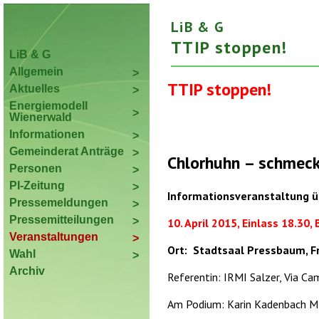
LiB & G
TTIP stoppen!
LiB & G
Allgemein
TTIP stoppen!
Aktuelles
Energiemodell
Wienerwald
Informationen
Gemeinderat Anträge
Chlorhuhn – schmeck
Personen
PI-Zeitung
Informationsveranstaltung 
Pressemeldungen
Pressemitteilungen
10. April 2015, Einlass 18.30,
Veranstaltungen
Ort: Stadtsaal Pressbaum, F
Wahl
Archiv
Referentin: IRMI Salzer, Via Ca
Am Podium: Karin Kadenbach M