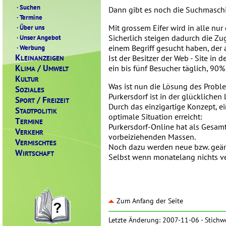
·
Suchen
Dann gibt es noch die Suchmasch
·
Termine
·
Über uns
Mit grossem Eifer wird in alle nu
·
Unser Angebot
Sicherlich steigen dadurch die Zug
·
Werbung
einem Begriff gesucht haben, der
K
Ist der Besitzer der Web - Site in 
LEINANZEIGEN
K
/ U
ein bis fünf Besucher täglich, 90
LIMA
MWELT
K
ULTUR
Was ist nun die Lösung des Probl
S
OZIALES
Purkersdorf ist in der glücklichen
S
/ F
PORT
REIZEIT
Durch das einzigartige Konzept, e
S
TADTPOLITIK
optimale Situation erreicht:
T
ERMINE
Purkersdorf-Online hat als Gesamte
V
ERKEHR
vorbeiziehenden Massen.
V
ERMISCHTES
Noch dazu werden neue bzw. geänd
W
IRTSCHAFT
Selbst wenn monatelang nichts ve
Zum Anfang der Seite
Letzte Änderung: 2007-11-06 -
Stichw