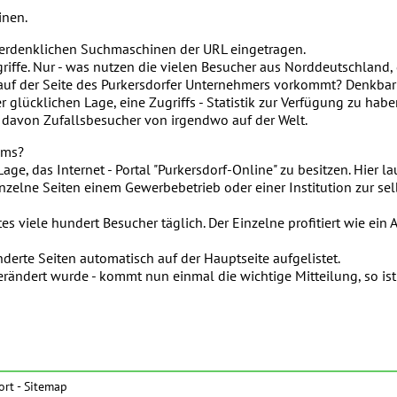
inen.
r erdenklichen Suchmaschinen der URL eingetragen.
riffe. Nur - was nutzen die vielen Besucher aus Norddeutschland, 
 auf der Seite des Purkersdorfer Unternehmers vorkommt? Denkbar
der glücklichen Lage, eine Zugriffs - Statistik zur Verfügung zu hab
% davon Zufallsbesucher von irgendwo auf der Welt.
ems?
 Lage, das Internet - Portal "Purkersdorf-Online" zu besitzen. Hie
inzelne Seiten einem Gewerbebetrieb oder einer Institution zur se
s viele hundert Besucher täglich. Der Einzelne profitiert wie ein
erte Seiten automatisch auf der Hauptseite aufgelistet.
rändert wurde - kommt nun einmal die wichtige Mitteilung, so ist
ort
-
Sitemap