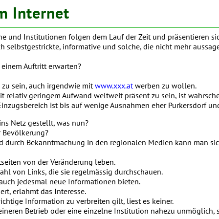
m Internet
ine und Institutionen folgen dem Lauf der Zeit und präsentieren si
ch selbstgestrickte, informative und solche, die nicht mehr aussag
einem Auftritt erwarten?
 zu sein, auch irgendwie mit
www.xxx.at
werben zu wollen.
mit relativ geringem Aufwand weltweit präsent zu sein, ist wahrsche
r Einzugsbereich ist bis auf wenige Ausnahmen eher Purkersdorf 
ins Netz gestellt, was nun?
er Bevölkerung?
d durch Bekanntmachung in den regionalen Medien kann man siche
etseiten von der Veränderung leben.
ahl von Links, die sie regelmässig durchschauen.
e auch jedesmal neue Informationen bieten.
ert, erlahmt das Interesse.
tige Information zu verbreiten gilt, liest es keiner.
leineren Betrieb oder eine einzelne Institution nahezu unmöglich, 