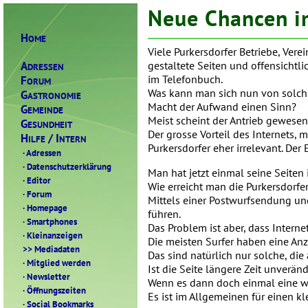
Neue Chancen i
H
OME
Viele Purkersdorfer Betriebe, Vere
A
gestaltete Seiten und offensichtli
DRESSEN
F
im Telefonbuch.
ORUM
Was kann man sich nun von solch 
G
ASTRONOMIE
Macht der Aufwand einen Sinn?
G
EMEINDE
Meist scheint der Antrieb gewesen
G
ESUNDHEIT
Der grosse Vorteil des Internets, 
H
/ I
ILFE
NTERN
Purkersdorfer eher irrelevant. De
·
Adressen
·
Datenschutzerklärung
Man hat jetzt einmal seine Seiten 
·
Editor
Wie erreicht man die Purkersdorf
·
Forum
Mittels einer Postwurfsendung un
·
Homepage
führen.
·
Smartphones
Das Problem ist aber, dass Intern
·
Kleinanzeigen
Die meisten Surfer haben eine Anz
>>
Mediadaten
Das sind natürlich nur solche, di
·
Mitglied werden
Ist die Seite längere Zeit unveränd
·
Newsletter
Wenn es dann doch einmal eine wich
·
Öffnungszeiten
Es ist im Allgemeinen für einen k
·
Social Bookmarks