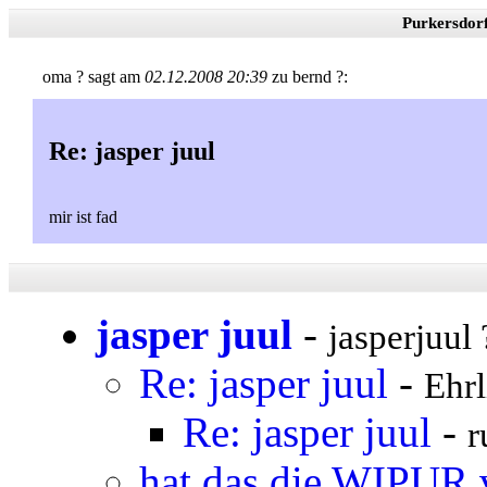
Purkersdor
oma ? sagt am
02.12.2008 20:39
zu bernd ?:
Re: jasper juul
mir ist fad
jasper juul
-
jasperjuul 
Re: jasper juul
-
Ehrl
Re: jasper juul
-
r
hat das die WIPUR 