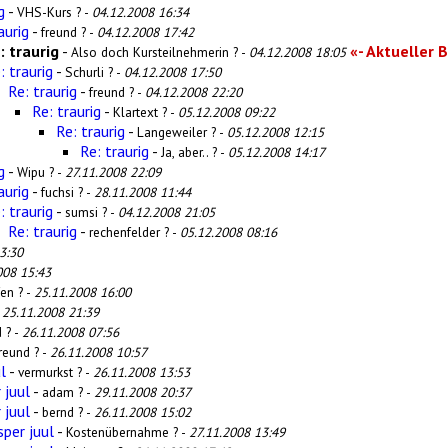
g
-
VHS-Kurs ? -
04.12.2008 16:34
aurig
-
freund ? -
04.12.2008 17:42
: traurig
-
«- Aktueller 
Also doch Kursteilnehmerin ? -
04.12.2008 18:05
: traurig
-
Schurli ? -
04.12.2008 17:50
Re: traurig
-
freund ? -
04.12.2008 22:20
Re: traurig
-
Klartext ? -
05.12.2008 09:22
Re: traurig
-
Langeweiler ? -
05.12.2008 12:15
Re: traurig
-
Ja, aber.. ? -
05.12.2008 14:17
g
-
Wipu ? -
27.11.2008 22:09
aurig
-
fuchsi ? -
28.11.2008 11:44
: traurig
-
sumsi ? -
04.12.2008 21:05
Re: traurig
-
rechenfelder ? -
05.12.2008 08:16
3:30
008 15:43
en ? -
25.11.2008 16:00
-
25.11.2008 21:39
 ? -
26.11.2008 07:56
reund ? -
26.11.2008 10:57
l
-
vermurkst ? -
26.11.2008 13:53
 juul
-
adam ? -
29.11.2008 20:37
 juul
-
bernd ? -
26.11.2008 15:02
sper juul
-
Kostenübernahme ? -
27.11.2008 13:49