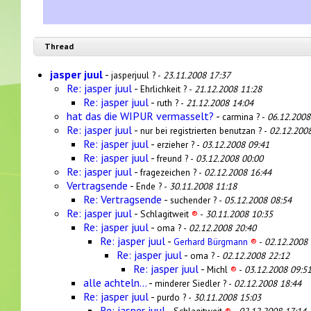
Thread
jasper juul
-
jasperjuul ? -
23.11.2008 17:37
Re: jasper juul
-
Ehrlichkeit ? -
21.12.2008 11:28
Re: jasper juul
-
ruth ? -
21.12.2008 14:04
hat das die WIPUR vermasselt?
-
carmina ? -
06.12.2008
Re: jasper juul
-
nur bei registrierten benutzan ? -
02.12.200
Re: jasper juul
-
erzieher ? -
03.12.2008 09:41
Re: jasper juul
-
freund ? -
03.12.2008 00:00
Re: jasper juul
-
fragezeichen ? -
02.12.2008 16:44
Vertragsende
-
Ende ? -
30.11.2008 11:18
Re: Vertragsende
-
suchender ? -
05.12.2008 08:54
Re: jasper juul
-
Schlagitweit
®
-
30.11.2008 10:35
Re: jasper juul
-
oma ? -
02.12.2008 20:40
Re: jasper juul
-
Gerhard Bürgmann
®
-
02.12.2008 
Re: jasper juul
-
oma ? -
02.12.2008 22:12
Re: jasper juul
-
Michl
®
-
03.12.2008 09:5
alle achteln...
-
minderer Siedler ? -
02.12.2008 18:44
Re: jasper juul
-
purdo ? -
30.11.2008 15:03
Re: jasper juul
-