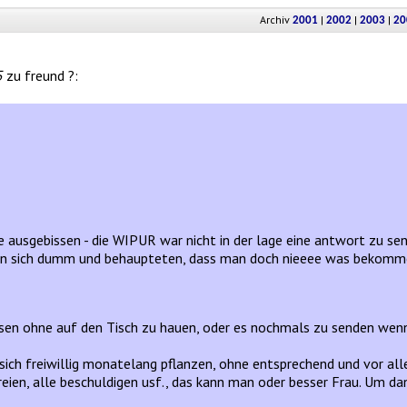
Archiv
|
|
|
2001
2002
2003
20
5
zu freund ?:
e ausgebissen - die WIPUR war nicht in der lage eine antwort zu se
lten sich dumm und behaupteten, dass man doch nieeee was bekomm
ssen ohne auf den Tisch zu hauen, oder es nochmals zu senden wen
 sich freiwillig monatelang pflanzen, ohne entsprechend und vor all
ien, alle beschuldigen usf., das kann man oder besser Frau. Um da