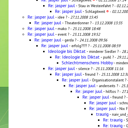
Schlagitweit
®
-
02.12.2008 17:14
Re: jasper juul
-
Stau in Westeinfahrt ? -
02.12.
Re: jasper juul
-
Schlagitweit
®
-
02.12.200
Re: jasper juul
-
idee ? -
27.11.2008 15:45
Re: jasper juul
-
Theaterdonner ? -
13.12.2008 13:35
Re: jasper juul
-
mako ? -
25.11.2008 18:48
Re: jasper juul
-
event ? -
23.11.2008 19:52
Re: jasper juul
-
gerda ? -
24.11.2008 09:36
Re: jasper juul
-
erfolg???? ? -
25.11.2008 08:59
Ideologie bis Diktat
-
minderer Siedler ? -
28.
Re: Ideologie bis Diktat
-
purkl ? -
29.11.
Schlechtmenschens Hobby
-
mindere
Re: jasper juul
-
silence ? -
25.11.2008 11:16
Re: jasper juul
-
freund ? -
25.11.2008 12:3
Re: jasper juul
-
Organisationstalent ? 
Re: jasper juul
-
anderseits ? -
25.
Re: jasper juul
-
hilflos ? -
27.
Re: jasper juul
-
freund ? 
Re: jasper juul
-
schnu
Re: jasper juul
-
Nix F
traurig
-
naiv_und
Re: traurig
-
S
Re: traurig
-
G