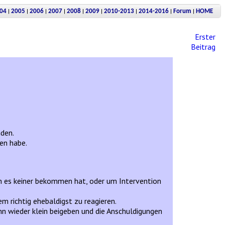
|
|
|
|
|
|
|
|
|
04
2005
2006
2007
2008
2009
2010-2013
2014-2016
Forum
HOME
Erster
Beitrag
nden.
en habe.
n es keiner bekommen hat, oder um Intervention
em richtig ehebaldigst zu reagieren.
nn wieder klein beigeben und die Anschuldigungen