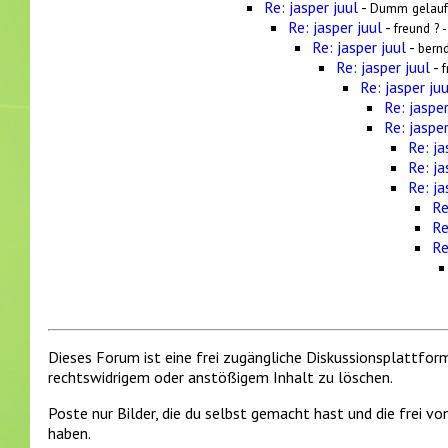
Re: jasper juul
-
Dumm gelauf
Re: jasper juul
-
freund ? 
Re: jasper juul
-
bernd
Re: jasper juul
-
f
Re: jasper juu
Re: jasper
Re: jasper
Re: ja
Re: ja
Re: ja
Re
Re
Re
Dieses Forum ist eine frei zugängliche Diskussionsplattfor
rechtswidrigem oder anstößigem Inhalt zu löschen.
Poste nur Bilder, die du selbst gemacht hast und die frei 
haben.