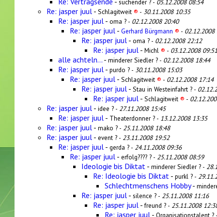
Re: Vertragsende
-
suchender ? -
05.12.2008 08:54
Re: jasper juul
-
Schlagitweit
®
-
30.11.2008 10:35
Re: jasper juul
-
oma ? -
02.12.2008 20:40
Re: jasper juul
-
Gerhard Bürgmann
®
-
02.12.2008 
Re: jasper juul
-
oma ? -
02.12.2008 22:12
Re: jasper juul
-
Michl
®
-
03.12.2008 09:5
alle achteln...
-
minderer Siedler ? -
02.12.2008 18:44
Re: jasper juul
-
purdo ? -
30.11.2008 15:03
Re: jasper juul
-
Schlagitweit
®
-
02.12.2008 17:14
Re: jasper juul
-
Stau in Westeinfahrt ? -
02.12.
Re: jasper juul
-
Schlagitweit
®
-
02.12.200
Re: jasper juul
-
idee ? -
27.11.2008 15:45
Re: jasper juul
-
Theaterdonner ? -
13.12.2008 13:35
Re: jasper juul
-
mako ? -
25.11.2008 18:48
Re: jasper juul
-
event ? -
23.11.2008 19:52
Re: jasper juul
-
gerda ? -
24.11.2008 09:36
Re: jasper juul
-
erfolg???? ? -
25.11.2008 08:59
Ideologie bis Diktat
-
minderer Siedler ? -
28.
Re: Ideologie bis Diktat
-
purkl ? -
29.11.
Schlechtmenschens Hobby
-
mindere
Re: jasper juul
-
silence ? -
25.11.2008 11:16
Re: jasper juul
-
freund ? -
25.11.2008 12:3
Re: jasper juul
-
Organisationstalent ? 