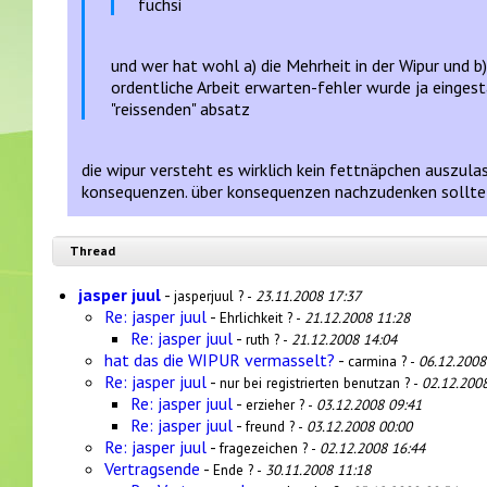
fuchsi
und wer hat wohl a) die Mehrheit in der Wipur und b
ordentliche Arbeit erwarten-fehler wurde ja eingesta
"reissenden" absatz
die wipur versteht es wirklich kein fettnäpchen auszula
konsequenzen. über konsequenzen nachzudenken sollte f
Thread
jasper juul
-
jasperjuul ? -
23.11.2008 17:37
Re: jasper juul
-
Ehrlichkeit ? -
21.12.2008 11:28
Re: jasper juul
-
ruth ? -
21.12.2008 14:04
hat das die WIPUR vermasselt?
-
carmina ? -
06.12.2008
Re: jasper juul
-
nur bei registrierten benutzan ? -
02.12.200
Re: jasper juul
-
erzieher ? -
03.12.2008 09:41
Re: jasper juul
-
freund ? -
03.12.2008 00:00
Re: jasper juul
-
fragezeichen ? -
02.12.2008 16:44
Vertragsende
-
Ende ? -
30.11.2008 11:18