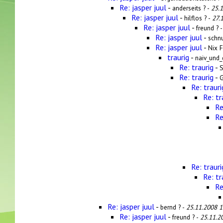
Re: jasper juul
-
anderseits ? -
25.
Re: jasper juul
-
hilflos ? -
27.
Re: jasper juul
-
freund ? 
Re: jasper juul
-
schnu
Re: jasper juul
-
Nix F
traurig
-
naiv_und
Re: traurig
-
S
Re: traurig
-
G
Re: trauri
Re: tr
Re
Re
Re: trauri
Re: tr
Re
Re: jasper juul
-
bernd ? -
25.11.2008 1
Re: jasper juul
-
freund ? -
25.11.2