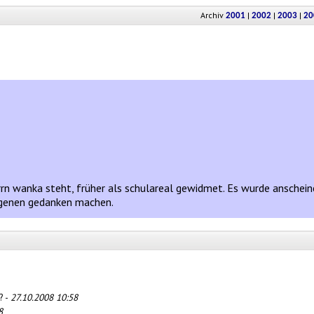
Archiv
|
|
|
2001
2002
2003
20
rn wanka steht, früher als schulareal gewidmet. Es wurde anschei
igenen gedanken machen.
? -
27.10.2008 10:58
8