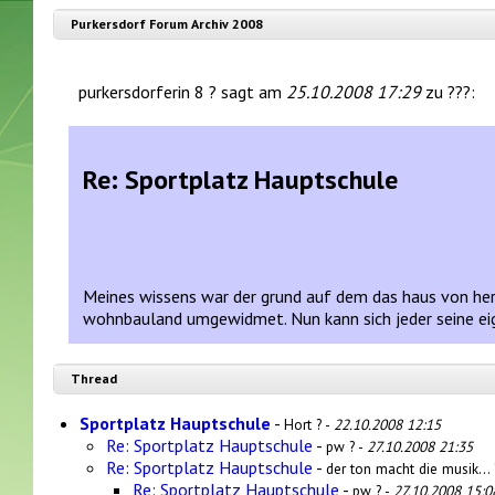
Purkersdorf Forum Archiv 2008
purkersdorferin 8 ? sagt am
25.10.2008 17:29
zu ???:
Re: Sportplatz Hauptschule
Meines wissens war der grund auf dem das haus von her
wohnbauland umgewidmet. Nun kann sich jeder seine e
Thread
Sportplatz Hauptschule
-
Hort ? -
22.10.2008 12:15
Re: Sportplatz Hauptschule
-
pw ? -
27.10.2008 21:35
Re: Sportplatz Hauptschule
-
der ton macht die musik... 
Re: Sportplatz Hauptschule
-
pw ? -
27.10.2008 15:0