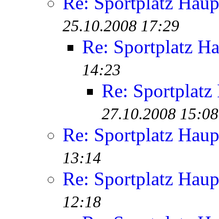
Re: Sportplatz Haup
25.10.2008 17:29
Re: Sportplatz H
14:23
Re: Sportplatz
27.10.2008 15:08
Re: Sportplatz Haup
13:14
Re: Sportplatz Haup
12:18