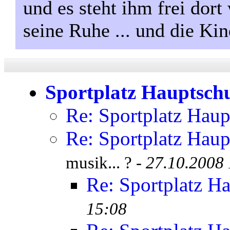
und es steht ihm frei dor
seine Ruhe ... und die Ki
Sportplatz Hauptsch
Re: Sportplatz Haup
Re: Sportplatz Haup
musik... ? -
27.10.2008
Re: Sportplatz H
15:08