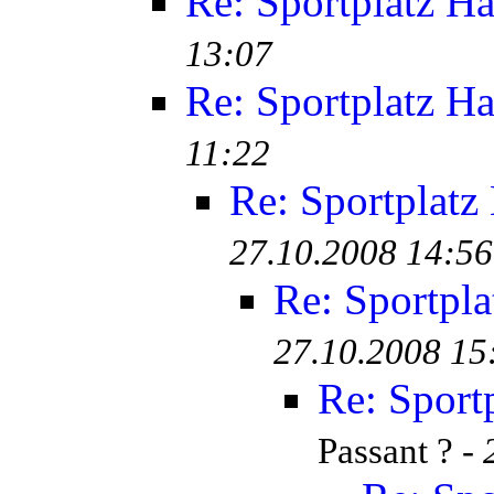
Re: Sportplatz H
13:07
Re: Sportplatz H
11:22
Re: Sportplatz
27.10.2008 14:56
Re: Sportpla
27.10.2008 15
Re: Sport
Passant ? -