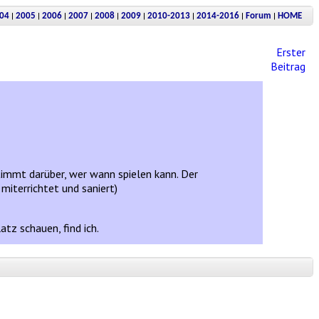
|
|
|
|
|
|
|
|
|
04
2005
2006
2007
2008
2009
2010-2013
2014-2016
Forum
HOME
Erster
Beitrag
estimmt darüber, wer wann spielen kann. Der
miterrichtet und saniert)
tz schauen, find ich.