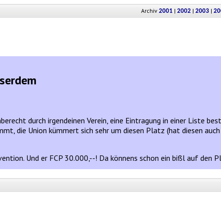
Archiv
|
|
|
2001
2002
2003
20
sserdem
rgaberecht durch irgendeinen Verein, eine Eintragung in einer Liste b
timmt, die Union kümmert sich sehr um diesen Platz (hat diesen auch 
vention. Und er FCP 30.000,--! Da könnens schon ein bißl auf den Pla