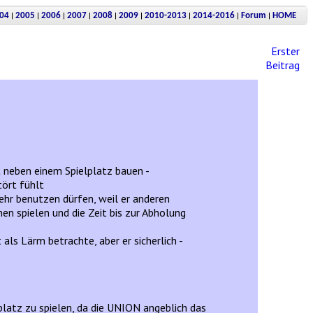
|
|
|
|
|
|
|
|
|
04
2005
2006
2007
2008
2009
2010-2013
2014-2016
Forum
HOME
Erster
Beitrag
 neben einem Spielplatz bauen -
tört fühlt
mehr benutzen dürfen, weil er anderen
en spielen und die Zeit bis zur Abholung
als Lärm betrachte, aber er sicherlich -
atz zu spielen, da die UNION angeblich das