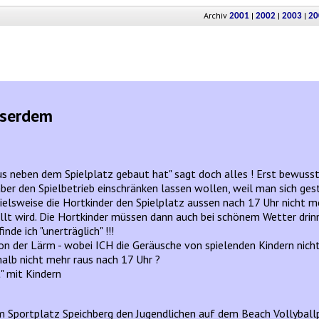
Archiv
|
|
|
2001
2002
2003
20
sserdem
s neben dem Spielplatz gebaut hat" sagt doch alles ! Erst bewusst
aber den Spielbetrieb einschränken lassen wollen, weil man sich ges
spielsweise die Hortkinder den Spielplatz aussen nach 17 Uhr nicht 
llt wird. Die Hortkinder müssen dann auch bei schönem Wetter drinn
nde ich "unerträglich" !!!
on der Lärm - wobei ICH die Geräusche von spielenden Kindern nicht 
alb nicht mehr raus nach 17 Uhr ?
" mit Kindern
Sportplatz Speichberg den Jugendlichen auf dem Beach Vollyballpl