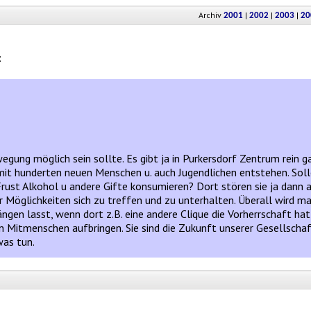
Archiv
|
|
|
2001
2002
2003
20
:
egung möglich sein sollte. Es gibt ja in Purkersdorf Zentrum rein g
t hunderten neuen Menschen u. auch Jugendlichen entstehen. Solle
ust Alkohol u andere Gifte konsumieren? Dort stören sie ja dann a
Möglichkeiten sich zu treffen und zu unterhalten. Überall wird man
ängen lasst, wenn dort z.B. eine andere Clique die Vorherrschaft ha
 Mitmenschen aufbringen. Sie sind die Zukunft unserer Gesellschaf
was tun.