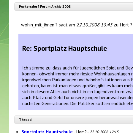
Purkersdorf Forum Archiv 2008
wohin_mit_ihnen ? sagt am
22.10.2008 13:45
zu Hort ?
Re: Sportplatz Hauptschule
Ich stimme zu, dass auch für Jugendlichen Spiel und Bew
können- obwohl immer mehr riesige Wohnhausanlagen mi
irgendwelchen Parkanlagen und bahnhofstationen aus Fr
geboten, kaum ist man etwas größer, gibt es kaum mehr 
sich in diesem Alter auch nicht in ein Jugendzentrum zw
auch Platz und Geld für unsere jungen heranwachsenden
nächsten Generationen. Die Politiker sollten endlich et
Thread
Sportplatz Hauptschule
-
Hort ? -
22.10.2008 12:15