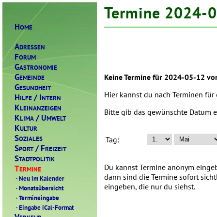
Termine 2024-
H
OME
A
DRESSEN
F
ORUM
G
ASTRONOMIE
G
Keine Termine für 2024-05-12 vo
EMEINDE
G
ESUNDHEIT
Hier kannst du nach Terminen für
H
/ I
ILFE
NTERN
K
LEINANZEIGEN
Bitte gib das gewünschte Datum e
K
/ U
LIMA
MWELT
K
ULTUR
S
OZIALES
Tag:
S
/ F
PORT
REIZEIT
S
TADTPOLITIK
Du kannst Termine anonym eingebe
T
ERMINE
dann sind die Termine sofort sich
·
Neu im Kalender
eingeben, die nur du siehst.
·
Monatsübersicht
·
Termineingabe
·
Eingabe iCal-Format
V