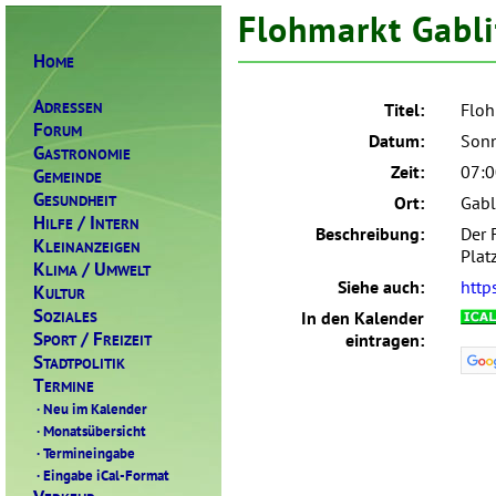
Flohmarkt Gabli
H
OME
A
DRESSEN
Titel:
Floh
F
ORUM
Datum:
Sonn
G
ASTRONOMIE
Zeit:
07:0
G
EMEINDE
G
ESUNDHEIT
Ort:
Gabl
H
/ I
ILFE
NTERN
Beschreibung:
Der 
K
LEINANZEIGEN
Plat
K
/ U
LIMA
MWELT
Siehe auch:
http
K
ULTUR
S
OZIALES
In den Kalender
S
/ F
eintragen:
PORT
REIZEIT
S
TADTPOLITIK
T
ERMINE
·
Neu im Kalender
·
Monatsübersicht
·
Termineingabe
·
Eingabe iCal-Format