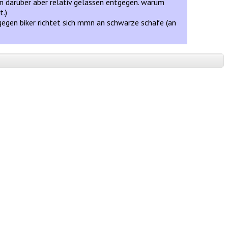
on darüber aber relativ gelassen entgegen. warum
t.)
gegen biker richtet sich mmn an schwarze schafe (an