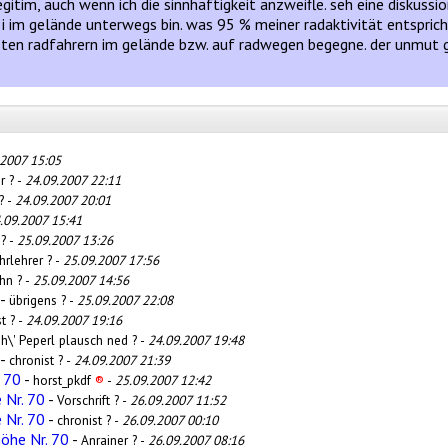
tim, auch wenn ich die sinnhaftigkeit anzweifle. seh eine diskussi
i im gelände unterwegs bin. was 95 % meiner radaktivität entsprich
isten radfahrern im gelände bzw. auf radwegen begegne. der unmut 
.2007 15:05
r ? -
24.09.2007 22:11
? -
24.09.2007 20:01
.09.2007 15:41
 ? -
25.09.2007 13:26
hrlehrer ? -
25.09.2007 17:56
hn ? -
25.09.2007 14:56
-
übrigens ? -
25.09.2007 22:08
t ? -
24.09.2007 19:16
h\' Peperl plausch ned ? -
24.09.2007 19:48
-
chronist ? -
24.09.2007 21:39
 70
-
horst_pkdf
®
-
25.09.2007 12:42
 Nr. 70
-
Vorschrift ? -
26.09.2007 11:52
 Nr. 70
-
chronist ? -
26.09.2007 00:10
öhe Nr. 70
-
Anrainer ? -
26.09.2007 08:16