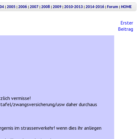
|
|
|
|
|
|
|
|
|
04
2005
2006
2007
2008
2009
2010-2013
2014-2016
Forum
HOME
Erster
Beitrag
zlich vermisse!
rntafel/zwangsversicherung/usw daher durchaus
gernis im strassenverkehr! wenn dies ihr anliegen