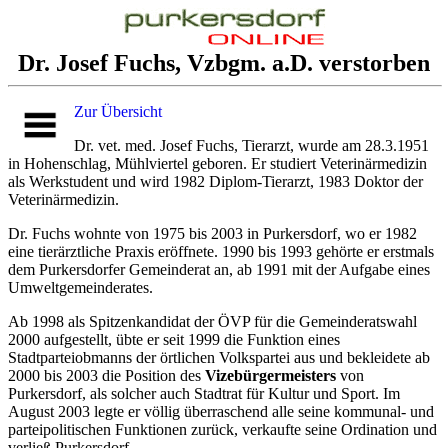
Dr. Josef Fuchs, Vzbgm. a.D. verstorben
Zur Übersicht
Dr. vet. med. Josef Fuchs, Tierarzt, wurde am 28.3.1951
in Hohenschlag, Mühlviertel geboren. Er studiert Veterinärmedizin
als Werkstudent und wird 1982 Diplom-Tierarzt, 1983 Doktor der
Veterinärmedizin.
Dr. Fuchs wohnte von 1975 bis 2003 in Purkersdorf, wo er 1982
eine tierärztliche Praxis eröffnete. 1990 bis 1993 gehörte er erstmals
dem Purkersdorfer Gemeinderat an, ab 1991 mit der Aufgabe eines
Umweltgemeinderates.
Ab 1998 als Spitzenkandidat der ÖVP für die Gemeinderatswahl
2000 aufgestellt, übte er seit 1999 die Funktion eines
Stadtparteiobmanns der örtlichen Volkspartei aus und bekleidete ab
2000 bis 2003 die Position des
Vizebürgermeisters
von
Purkersdorf, als solcher auch Stadtrat für Kultur und Sport. Im
August 2003 legte er völlig überraschend alle seine kommunal- und
parteipolitischen Funktionen zurück, verkaufte seine Ordination und
verließ Purkersdorf.