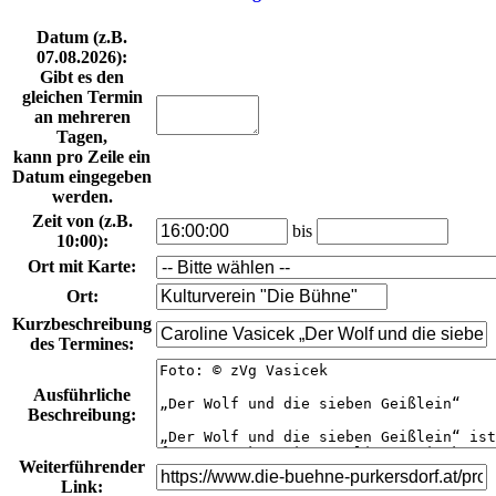
Datum
(z.B.
07.08.2026
):
Gibt es den
gleichen Termin
an mehreren
Tagen,
kann pro Zeile ein
Datum eingegeben
werden.
Zeit von
(z.B.
bis
10:00
):
Ort mit Karte
:
Ort
:
Kurzbeschreibung
des Termines
:
Ausführliche
Beschreibung
:
Weiterführender
Link
: