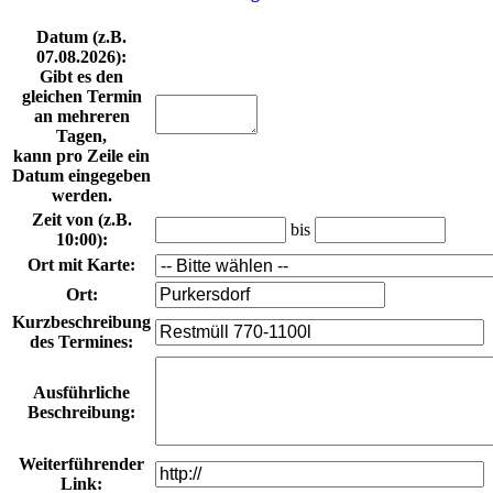
Datum
(z.B.
07.08.2026
):
Gibt es den
gleichen Termin
an mehreren
Tagen,
kann pro Zeile ein
Datum eingegeben
werden.
Zeit von
(z.B.
bis
10:00
):
Ort mit Karte
:
Ort
:
Kurzbeschreibung
des Termines
:
Ausführliche
Beschreibung
:
Weiterführender
Link
: