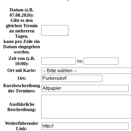
Datum
(z.B.
07.08.2026
):
Gibt es den
gleichen Termin
an mehreren
Tagen,
kann pro Zeile ein
Datum eingegeben
werden.
Zeit von
(z.B.
bis
10:00
):
Ort mit Karte
:
Ort
:
Kurzbeschreibung
des Termines
:
Ausführliche
Beschreibung
:
Weiterführender
Link
: