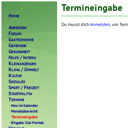
Termineingabe
H
OME
Du musst dich
Anmelden
, um Term
A
DRESSEN
F
ORUM
G
ASTRONOMIE
G
EMEINDE
G
ESUNDHEIT
H
/ I
ILFE
NTERN
K
LEINANZEIGEN
K
/ U
LIMA
MWELT
K
ULTUR
S
OZIALES
S
/ F
PORT
REIZEIT
S
TADTPOLITIK
T
ERMINE
·
Neu im Kalender
·
Monatsübersicht
·
Termineingabe
·
Eingabe iCal-Format