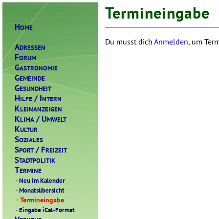
Termineingabe
H
OME
Du musst dich
Anmelden
, um Term
A
DRESSEN
F
ORUM
G
ASTRONOMIE
G
EMEINDE
G
ESUNDHEIT
H
/ I
ILFE
NTERN
K
LEINANZEIGEN
K
/ U
LIMA
MWELT
K
ULTUR
S
OZIALES
S
/ F
PORT
REIZEIT
S
TADTPOLITIK
T
ERMINE
·
Neu im Kalender
·
Monatsübersicht
·
Termineingabe
·
Eingabe iCal-Format